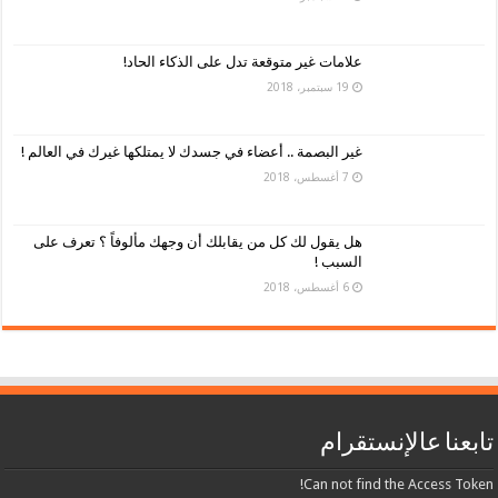
علامات غير متوقعة تدل على الذكاء الحاد!
19 سبتمبر، 2018
غير البصمة .. أعضاء في جسدك لا يمتلكها غيرك في العالم !
7 أغسطس، 2018
هل يقول لك كل من يقابلك أن وجهك مألوفاً ؟ تعرف على
السبب !
6 أغسطس، 2018
تابعنا عالإنستقرام
Can not find the Access Token!