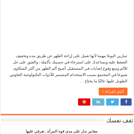
تمارين اليوغا مهمة لأنها تعمل على إراحة الظهر عن طريق مده وتخفيف
الضغط عليه ويساعدك على استرخاء في جسمك بأكمله ، والعثور على حل
للألم ومنع وقوع إصابات في المستقبل. أصبح ألم الظهر من أكثر الشكاوى
شيوعا في المجتمع بسبب الاستخدام المستمر للأدوات التكنولوجية الجلوس
الطويل عليها. غالبًا ما يحتاج …
أكمل القراءة »
ثقف نفسك
معايير تدل على مدى قوة المرأة , تعرفي عليها