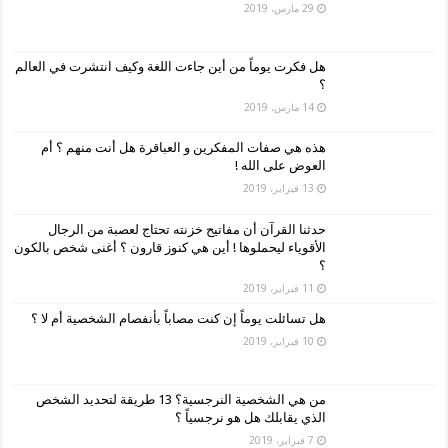
29 مارس، 2019
هل فكرت يوماً من أين جاءت اللغة وكيف انتشرت في العالم
؟
14 مارس، 2019
هذه هي صفات المفكرين و العباقرة هل أنت منهم ؟ أم
العوض على الله !
13 فبراير، 2019
حدثنا القرآن أن مفاتيح خزنته تحتاج لعصبة من الرجال
الأقوياء ليحملوها ! أين هي كنوز قارون ؟ أغنى شخص بالكون
؟
11 فبراير، 2019
هل تسائلت يوماً إن كنت مصاباً بأنفصام الشخصية أم لا ؟
10 فبراير، 2019
من هي الشخصية النرجسية؟ 13 طريقة لتحديد الشخص
الذي يقابلك هل هو نرجسياً ؟
7 فبراير، 2019