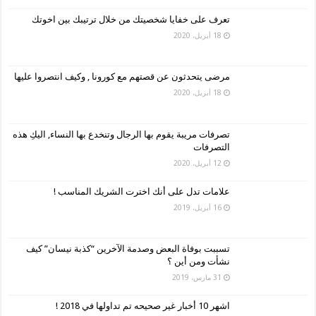
تعرف على خفايا شخصيتك من خلال ترتيبك بين اخوتك
18 أبريل، 2020
مرضى يتحدثون عن قصتهم مع كورونا , وكيف انتصروا عليها
18 أبريل، 2020
تصرفات مريبة يقوم بها الرجال وتنخدع بها النساء, اليكِ هذه
التصرفات
12 أبريل، 2020
علامات تدل على أنك اخترت الشريك المناسب !
16 أبريل، 2019
تسببت بوفاة البعض وصدمة الآخرين “كذبة نيسان” كيف
نشأت ومن أين ؟
31 مارس، 2019
اشهر 10 أخبار غير صحيحه تم تداولها في 2018 !