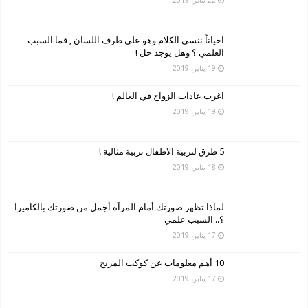
احياناً ننسى الكلام وهو على طرف اللسان , فما السبب
العلمي ؟ وهل يوجد حل !
19 يناير، 2019
اغرب عادات الزواج في العالم !
19 يناير، 2019
5 طرق لتربية الاطفال تربية مثالية !
18 يناير، 2019
لماذا تظهر صورتك أمام المرآة أجمل من صورتك بالكاميرا
؟.. السبب علمي
17 يناير، 2019
10 أهم معلومات عن كوكب المريخ
17 يناير، 2019