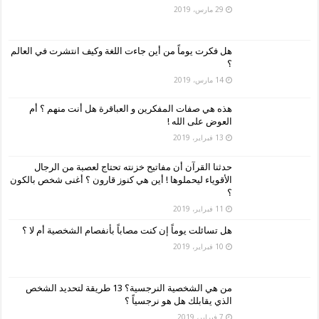
29 مارس، 2019
هل فكرت يوماً من أين جاءت اللغة وكيف انتشرت في العالم
؟
14 مارس، 2019
هذه هي صفات المفكرين و العباقرة هل أنت منهم ؟ أم
العوض على الله !
13 فبراير، 2019
حدثنا القرآن أن مفاتيح خزنته تحتاج لعصبة من الرجال
الأقوياء ليحملوها ! أين هي كنوز قارون ؟ أغنى شخص بالكون
؟
11 فبراير، 2019
هل تسائلت يوماً إن كنت مصاباً بأنفصام الشخصية أم لا ؟
10 فبراير، 2019
من هي الشخصية النرجسية؟ 13 طريقة لتحديد الشخص
الذي يقابلك هل هو نرجسياً ؟
7 فبراير، 2019