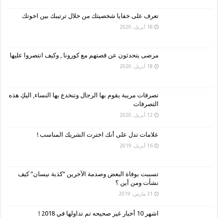
تعرف على خفايا شخصيتك من خلال ترتيبك بين اخوتك
18 أبريل، 2020
مرضى يتحدثون عن قصتهم مع كورونا , وكيف انتصروا عليها
18 أبريل، 2020
تصرفات مريبة يقوم بها الرجال وتنخدع بها النساء, اليكِ هذه
التصرفات
12 أبريل، 2020
علامات تدل على أنك اخترت الشريك المناسب !
16 أبريل، 2019
تسببت بوفاة البعض وصدمة الآخرين “كذبة نيسان” كيف
نشأت ومن أين ؟
31 مارس، 2019
اشهر 10 أخبار غير صحيحه تم تداولها في 2018 !