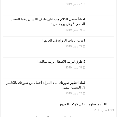
22 يناير، 2019
احياناً ننسى الكلام وهو على طرف اللسان , فما السبب
العلمي ؟ وهل يوجد حل !
19 يناير، 2019
اغرب عادات الزواج في العالم !
19 يناير، 2019
5 طرق لتربية الاطفال تربية مثالية !
18 يناير، 2019
لماذا تظهر صورتك أمام المرآة أجمل من صورتك بالكاميرا
؟.. السبب علمي
17 يناير، 2019
10 أهم معلومات عن كوكب المريخ
17 يناير، 2019