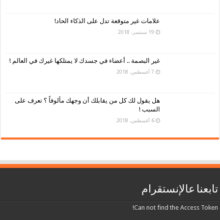
علامات غير متوقعة تدل على الذكاء الحاد!
19 سبتمبر، 2018
غير البصمة .. أعضاء في جسدك لا يمتلكها غيرك في العالم !
7 أغسطس، 2018
هل يقول لك كل من يقابلك أن وجهك مألوفاً ؟ تعرف على
السبب !
6 أغسطس، 2018
تابعنا عالإنستقرام
Can not find the Access Token!