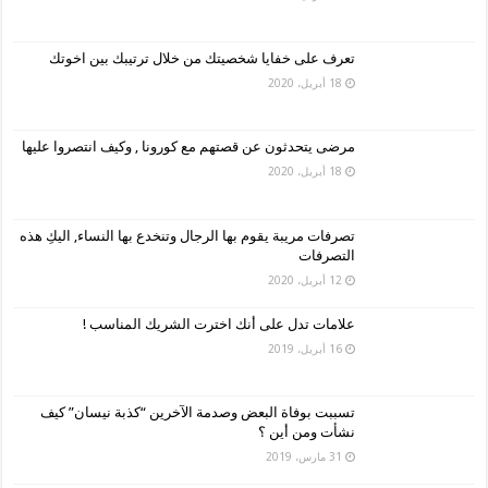
تعرف على خفايا شخصيتك من خلال ترتيبك بين اخوتك
18 أبريل، 2020
مرضى يتحدثون عن قصتهم مع كورونا , وكيف انتصروا عليها
18 أبريل، 2020
تصرفات مريبة يقوم بها الرجال وتنخدع بها النساء, اليكِ هذه
التصرفات
12 أبريل، 2020
علامات تدل على أنك اخترت الشريك المناسب !
16 أبريل، 2019
تسببت بوفاة البعض وصدمة الآخرين “كذبة نيسان” كيف
نشأت ومن أين ؟
31 مارس، 2019