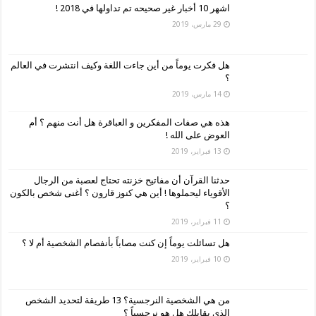
اشهر 10 أخبار غير صحيحه تم تداولها في 2018 !
29 مارس، 2019
هل فكرت يوماً من أين جاءت اللغة وكيف انتشرت في العالم
؟
14 مارس، 2019
هذه هي صفات المفكرين و العباقرة هل أنت منهم ؟ أم
العوض على الله !
13 فبراير، 2019
حدثنا القرآن أن مفاتيح خزنته تحتاج لعصبة من الرجال
الأقوياء ليحملوها ! أين هي كنوز قارون ؟ أغنى شخص بالكون
؟
11 فبراير، 2019
هل تسائلت يوماً إن كنت مصاباً بأنفصام الشخصية أم لا ؟
10 فبراير، 2019
من هي الشخصية النرجسية؟ 13 طريقة لتحديد الشخص
الذي يقابلك هل هو نرجسياً ؟