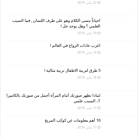
22 يناير، 2019
احياناً ننسى الكلام وهو على طرف اللسان , فما السبب
العلمي ؟ وهل يوجد حل !
19 يناير، 2019
اغرب عادات الزواج في العالم !
19 يناير، 2019
5 طرق لتربية الاطفال تربية مثالية !
18 يناير، 2019
لماذا تظهر صورتك أمام المرآة أجمل من صورتك بالكاميرا
؟.. السبب علمي
17 يناير، 2019
10 أهم معلومات عن كوكب المريخ
17 يناير، 2019