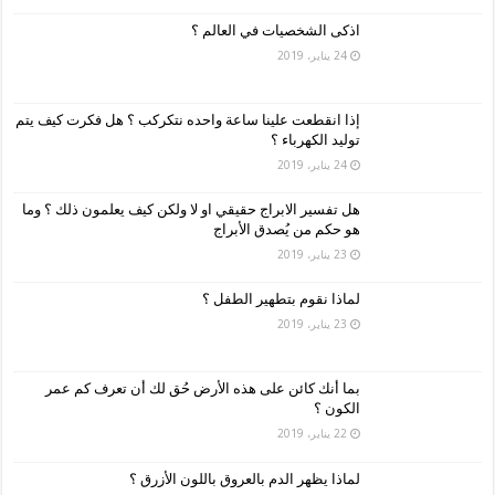
اذكى الشخصيات في العالم ؟
24 يناير، 2019
إذا انقطعت علينا ساعة واحده نتكركب ؟ هل فكرت كيف يتم
توليد الكهرباء ؟
24 يناير، 2019
هل تفسير الابراج حقيقي او لا ولكن كيف يعلمون ذلك ؟ وما
هو حكم من يُصدق الأبراج
23 يناير، 2019
لماذا نقوم بتطهير الطفل ؟
23 يناير، 2019
بما أنك كائن على هذه الأرض حُق لك أن تعرف كم عمر
الكون ؟
22 يناير، 2019
لماذا يظهر الدم بالعروق باللون الأزرق ؟