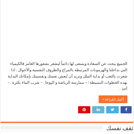
الجميع يبحث عن السعادة ويسعى لها دائماً ليشعر بشعورها الغامر فالكيمياء
التي بداخلنا والهرمونات المرتبطة بالمزاج والظروف النفسية والأحوال . اذا
شعرت بالتعب أو بداية الملل وتريد أن تُنعش نفسك ونفسيتك بإمكانك البداية
بهذه الخطوات البسيطة : – ممارسة الرياضة و اليوجا . – شرب الماء بكثرة . –
أخذ …
أكمل القراءة »
ثقف نفسك