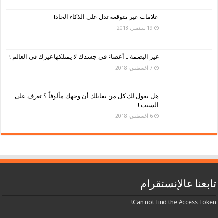
علامات غير متوقعة تدل على الذكاء الحاد!
19 سبتمبر، 2018
غير البصمة .. أعضاء في جسدك لا يمتلكها غيرك في العالم !
7 أغسطس، 2018
هل يقول لك كل من يقابلك أن وجهك مألوفاً ؟ تعرف على
السبب !
6 أغسطس، 2018
تابعنا عالإنستقرام
Can not find the Access Token!