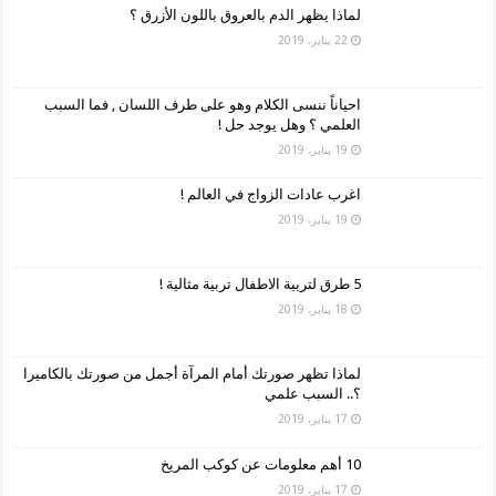
لماذا يظهر الدم بالعروق باللون الأزرق ؟
22 يناير، 2019
احياناً ننسى الكلام وهو على طرف اللسان , فما السبب
العلمي ؟ وهل يوجد حل !
19 يناير، 2019
اغرب عادات الزواج في العالم !
19 يناير، 2019
5 طرق لتربية الاطفال تربية مثالية !
18 يناير، 2019
لماذا تظهر صورتك أمام المرآة أجمل من صورتك بالكاميرا
؟.. السبب علمي
17 يناير، 2019
10 أهم معلومات عن كوكب المريخ
17 يناير، 2019