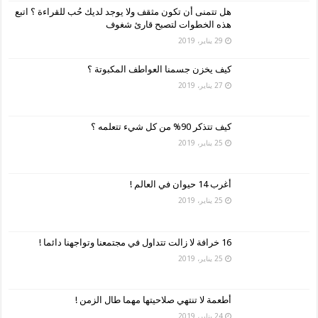
هل تتمنى أن تكون مثقف ولا يوجد لديك حُب للقراءة ؟ اتبع
هذه الخطوات لتصبح قارئ شغوف
29 يناير، 2019
كيف يخزن جسمنا العواطف المكبوتة ؟
27 يناير، 2019
كيف تتذكر 90% من كل شيء تتعلمه ؟
25 يناير، 2019
أغرب 14 حيوان في العالم !
25 يناير، 2019
16 خرافة لا زالت تتداول في مجتمعنا وتواجهنا دائما !
25 يناير، 2019
أطعمة لا تنتهي صلاحيتها مهما طال الزمن !
24 يناير، 2019