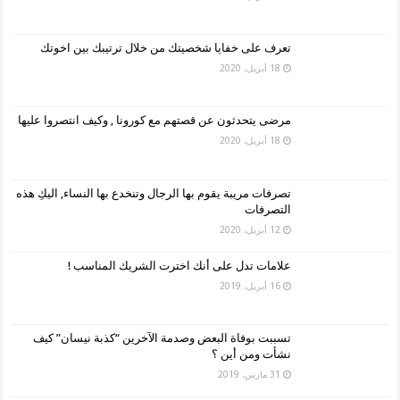
تعرف على خفايا شخصيتك من خلال ترتيبك بين اخوتك
18 أبريل، 2020
مرضى يتحدثون عن قصتهم مع كورونا , وكيف انتصروا عليها
18 أبريل، 2020
تصرفات مريبة يقوم بها الرجال وتنخدع بها النساء, اليكِ هذه
التصرفات
12 أبريل، 2020
علامات تدل على أنك اخترت الشريك المناسب !
16 أبريل، 2019
تسببت بوفاة البعض وصدمة الآخرين “كذبة نيسان” كيف
نشأت ومن أين ؟
31 مارس، 2019