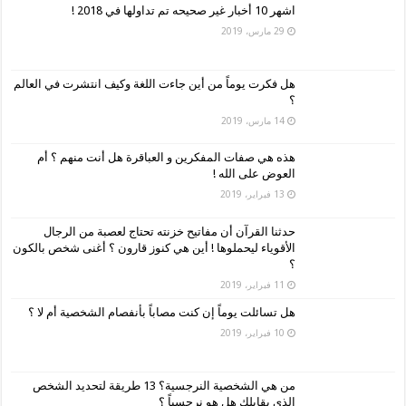
اشهر 10 أخبار غير صحيحه تم تداولها في 2018 !
29 مارس، 2019
هل فكرت يوماً من أين جاءت اللغة وكيف انتشرت في العالم
؟
14 مارس، 2019
هذه هي صفات المفكرين و العباقرة هل أنت منهم ؟ أم
العوض على الله !
13 فبراير، 2019
حدثنا القرآن أن مفاتيح خزنته تحتاج لعصبة من الرجال
الأقوياء ليحملوها ! أين هي كنوز قارون ؟ أغنى شخص بالكون
؟
11 فبراير، 2019
هل تسائلت يوماً إن كنت مصاباً بأنفصام الشخصية أم لا ؟
10 فبراير، 2019
من هي الشخصية النرجسية؟ 13 طريقة لتحديد الشخص
الذي يقابلك هل هو نرجسياً ؟