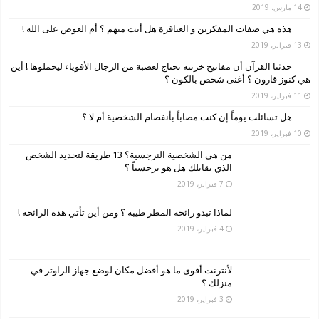
14 مارس، 2019
هذه هي صفات المفكرين و العباقرة هل أنت منهم ؟ أم العوض على الله !
13 فبراير، 2019
حدثنا القرآن أن مفاتيح خزنته تحتاج لعصبة من الرجال الأقوياء ليحملوها ! أين
هي كنوز قارون ؟ أغنى شخص بالكون ؟
11 فبراير، 2019
هل تسائلت يوماً إن كنت مصاباً بأنفصام الشخصية أم لا ؟
10 فبراير، 2019
من هي الشخصية النرجسية؟ 13 طريقة لتحديد الشخص
الذي يقابلك هل هو نرجسياً ؟
7 فبراير، 2019
لماذا تبدو رائحة المطر طيبة ؟ ومن أين تأتي هذه الرائحة !
4 فبراير، 2019
لأنترنت أقوى ما هو أفضل مكان لوضع جهاز الراوتر في
منزلك ؟
3 فبراير، 2019