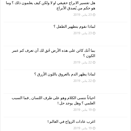
هل تفسير الابراج حقيقي او لا ولكن كيف يعلمون ذلك ؟ وما
هو حكم من يُصدق الأبراج
23 يناير، 2019
لماذا نقوم بتطهير الطفل ؟
23 يناير، 2019
بما أنك كائن على هذه الأرض حُق لك أن تعرف كم عمر
الكون ؟
22 يناير، 2019
لماذا يظهر الدم بالعروق باللون الأزرق ؟
22 يناير، 2019
احياناً ننسى الكلام وهو على طرف اللسان , فما السبب
العلمي ؟ وهل يوجد حل !
19 يناير، 2019
اغرب عادات الزواج في العالم !
19 يناير، 2019