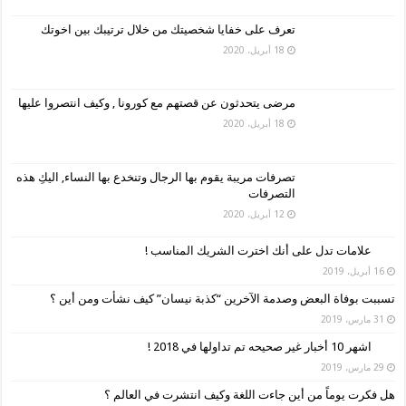
تعرف على خفايا شخصيتك من خلال ترتيبك بين اخوتك
18 أبريل، 2020
مرضى يتحدثون عن قصتهم مع كورونا , وكيف انتصروا عليها
18 أبريل، 2020
تصرفات مريبة يقوم بها الرجال وتنخدع بها النساء, اليكِ هذه
التصرفات
12 أبريل، 2020
علامات تدل على أنك اخترت الشريك المناسب !
16 أبريل، 2019
تسببت بوفاة البعض وصدمة الآخرين “كذبة نيسان” كيف نشأت ومن أين ؟
31 مارس، 2019
اشهر 10 أخبار غير صحيحه تم تداولها في 2018 !
29 مارس، 2019
هل فكرت يوماً من أين جاءت اللغة وكيف انتشرت في العالم ؟