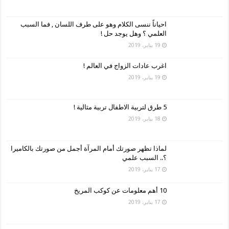
احياناً ننسى الكلام وهو على طرف اللسان , فما السبب
العلمي ؟ وهل يوجد حل !
19 يناير، 2019
اغرب عادات الزواج في العالم !
19 يناير، 2019
5 طرق لتربية الاطفال تربية مثالية !
18 يناير، 2019
لماذا تظهر صورتك أمام المرآة أجمل من صورتك بالكاميرا
؟.. السبب علمي
17 يناير، 2019
10 أهم معلومات عن كوكب المريخ
17 يناير، 2019