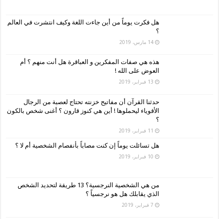
هل فكرت يوماً من أين جاءت اللغة وكيف انتشرت في العالم
؟
14 مارس، 2019
هذه هي صفات المفكرين و العباقرة هل أنت منهم ؟ أم
العوض على الله !
13 فبراير، 2019
حدثنا القرآن أن مفاتيح خزنته تحتاج لعصبة من الرجال
الأقوياء ليحملوها ! أين هي كنوز قارون ؟ أغنى شخص بالكون
؟
11 فبراير، 2019
هل تسائلت يوماً إن كنت مصاباً بأنفصام الشخصية أم لا ؟
10 فبراير، 2019
من هي الشخصية النرجسية؟ 13 طريقة لتحديد الشخص
الذي يقابلك هل هو نرجسياً ؟
7 فبراير، 2019