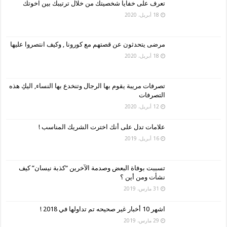
تعرف على خفايا شخصيتك من خلال ترتيبك بين اخوتك
18 أبريل، 2020
مرضى يتحدثون عن قصتهم مع كورونا , وكيف انتصروا عليها
18 أبريل، 2020
تصرفات مريبة يقوم بها الرجال وتنخدع بها النساء, اليكِ هذه
التصرفات
12 أبريل، 2020
علامات تدل على أنك اخترت الشريك المناسب !
16 أبريل، 2019
تسببت بوفاة البعض وصدمة الآخرين “كذبة نيسان” كيف
نشأت ومن أين ؟
31 مارس، 2019
اشهر 10 أخبار غير صحيحه تم تداولها في 2018 !
29 مارس، 2019