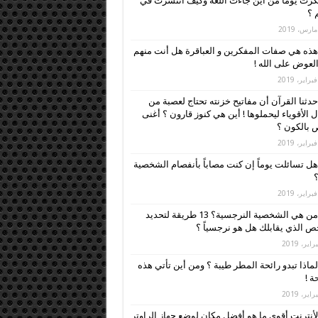
رت يوماً من أين جاءت اللغة وكيف انتشرت في
م ؟
هذه هي صفات المفكرين و العباقرة هل أنت منهم
العوض على الله !
حدثنا القرآن أن مفاتيح خزنته تحتاج لعصبة من
ل الأقوياء ليحملوها ! أين هي كنوز قارون ؟ أغنى
بالكون ؟
هل تسائلت يوماً إن كنت مصاباً بأنفصام الشخصية
؟
من هي الشخصية النرجسية؟ 13 طريقة لتحديد
 الذي يقابلك هل هو نرجسياً ؟
لماذا تبدو رائحة المطر طيبة ؟ ومن أين تأتي هذه
ة !
لأنترنت أقوى ما هو أفضل مكان لوضع جهاز الراوتر