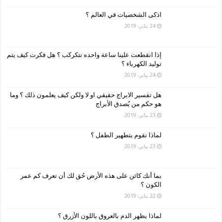
اذكى الشخصيات في العالم ؟
24 يناير، 2019
إذا انقطعت علينا ساعة واحده نتكركب ؟ هل فكرت كيف يتم
توليد الكهرباء ؟
24 يناير، 2019
هل تفسير الابراج حقيقي او لا ولكن كيف يعلمون ذلك ؟ وما
هو حكم من يُصدق الأبراج
23 يناير، 2019
لماذا نقوم بتطهير الطفل ؟
23 يناير، 2019
بما أنك كائن على هذه الأرض حُق لك أن تعرف كم عمر
الكون ؟
22 يناير، 2019
لماذا يظهر الدم بالعروق باللون الأزرق ؟