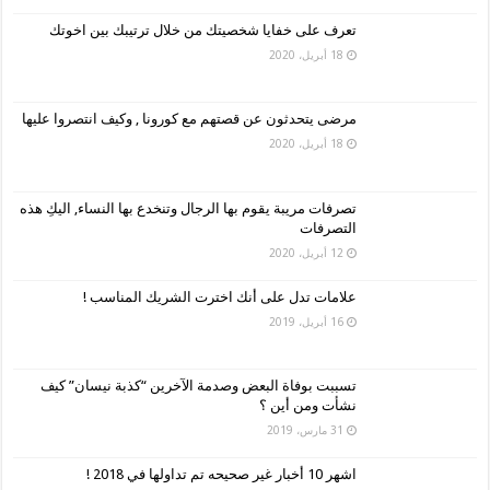
تعرف على خفايا شخصيتك من خلال ترتيبك بين اخوتك
18 أبريل، 2020
مرضى يتحدثون عن قصتهم مع كورونا , وكيف انتصروا عليها
18 أبريل، 2020
تصرفات مريبة يقوم بها الرجال وتنخدع بها النساء, اليكِ هذه
التصرفات
12 أبريل، 2020
علامات تدل على أنك اخترت الشريك المناسب !
16 أبريل، 2019
تسببت بوفاة البعض وصدمة الآخرين “كذبة نيسان” كيف
نشأت ومن أين ؟
31 مارس، 2019
اشهر 10 أخبار غير صحيحه تم تداولها في 2018 !