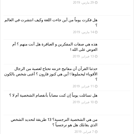
29 مارس، 2019
هل فكرت يوماً من أين جاءت اللغة وكيف انتشرت في العالم
؟
14 مارس، 2019
هذه هي صفات المفكرين و العباقرة هل أنت منهم ؟ أم
العوض على الله !
13 فبراير، 2019
حدثنا القرآن أن مفاتيح خزنته تحتاج لعصبة من الرجال
الأقوياء ليحملوها ! أين هي كنوز قارون ؟ أغنى شخص بالكون
؟
11 فبراير، 2019
هل تسائلت يوماً إن كنت مصاباً بأنفصام الشخصية أم لا ؟
10 فبراير، 2019
من هي الشخصية النرجسية؟ 13 طريقة لتحديد الشخص
الذي يقابلك هل هو نرجسياً ؟
7 فبراير، 2019