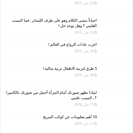
22 يناير، 2019
احياناً ننسى الكلام وهو على طرف اللسان , فما السبب
العلمي ؟ وهل يوجد حل !
19 يناير، 2019
اغرب عادات الزواج في العالم !
19 يناير، 2019
5 طرق لتربية الاطفال تربية مثالية !
18 يناير، 2019
لماذا تظهر صورتك أمام المرآة أجمل من صورتك بالكاميرا
؟.. السبب علمي
17 يناير، 2019
10 أهم معلومات عن كوكب المريخ
17 يناير، 2019