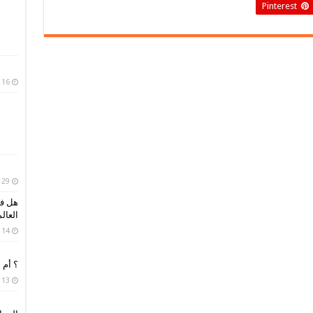
Pinterest
16 أبريل، 2019
29 مارس، 2019
هل فك
العال
14 مارس، 2019
؟ أم 
13 فبراير، 2019