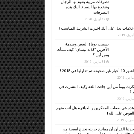
تصرفات مريبة يقوم بها الرجال
وتنخدع بها النساء, اليكِ هذه
التصرفات
12 أبريل، 2020
علامات تدل على أنك اخترت الشريك المناسب !
تسببت بوفاة البعض وصدمة
الآخرين “كذبة نيسان” كيف نشأت
ومن أين ؟
31 مارس، 2019
اشهر 10 أخبار غير صحيحه تم تداولها في 2018 !
رت يوماً من أين جاءت اللغة وكيف انتشرت في
م ؟
هذه هي صفات المفكرين و العباقرة هل أنت منهم
العوض على الله !
حدثنا القرآن أن مفاتيح خزنته تحتاج لعصبة من