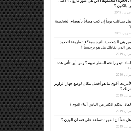
ل الأقوياء ليحملوها ! أين هي كنوز قارون ؟ أغنى
بالكون ؟
هل تسائلت يوماً إن كنت مصاباً بأنفصام الشخصية
؟
من هي الشخصية النرجسية؟ 13 طريقة لتحديد
 الذي يقابلك هل هو نرجسياً ؟
لماذا تبدو رائحة المطر طيبة ؟ ومن أين تأتي هذه
ة !
لأنترنت أقوى ما هو أفضل مكان لوضع جهاز الراوتر
زلك ؟
لماذا يتكلم الكثير من الناس أثناء النوم ؟
هل حقاً ان القهوة تساعد على فقدان الوزن ؟