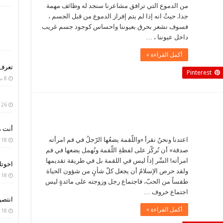
من الدموع التي ترافق مشاعرنا سنجد له وظائف مهمة
جدا. حيثُ انه إذا لم يتم إفراز الدموع من قبل الجسم ،
فسوف نشعر بحرق بعيوننا واحساس كوجود جسم غريب
داخل عيوننا ، …
أكمل القراءة »
تعرف 
Pinterest
8 سبتمبر، 2020
26 يوليو، 2020
أنت م
اعتدنا ونحنُ نقرأ «واللّقمة يضعُها الرّجلُ في فم امرأته
18 أبريل، 2020
صدقة» أن نُركّز على لفظةِ اللّقمة ونُهمل يضعها في فم
امرأته! السِّر إذاً ليس في اللقمة بل في طريقة تقديمها
اخوت
ولقد حرص الإسلامُ أن يجعل كلّ شأنٍ من شؤون الحياة
18 أبريل، 2020
طقساً من الحبّ، فاجتماع رجل وزوجته على مائدةٍ ليس
اجتماع خروف …
انتصر
أكمل القراءة »
18 أبريل، 2020