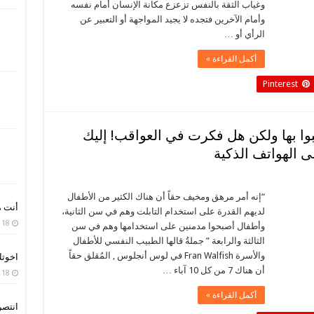
وغياب الثقة بالنفس تزعزع مكانة الإنسان أمام نفسه
وأمام الآخرين فتجده لا يجيد المواجهة أو التعبير عن
الرأي أو …
أكمل القراءة »
Pinterest
عبوا بها ولكن هل فكرت في العواقب! إليك
ى الهواتف الذكية
“إنه أمر مرهق ومخيف حقاً أن هناك الكثير من الأطفال
أنت م
لديهم القدرة على استخدام التابلت وهم في سن الثانية،
18 أبريل، 2020
وأطفال أصبحوا مدمنين على استخدامها وهم في سن
الثالثة والرابعة ” جملةُ قالها الطبيب النفسي للأطفال
والأسرة Fran Walfish في لوس أنجلوس , المُقلق حقاً
اخوت
أن هناك 7 من كل 10 آباء …
18 أبريل، 2020
أكمل القراءة »
انتصر