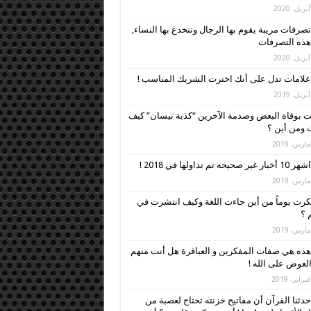
تصرفات مريبة يقوم بها الرجال وتنخدع بها النساء,
 هذه التصرفات
علامات تدل على أنك اخترت الشريك المناسب !
 بوفاة البعض وصدمة الآخرين “كذبة نيسان” كيف
ومن أين ؟
اشهر 10 أخبار غير صحيحه تم تداولها في 2018 !
رت يوماً من أين جاءت اللغة وكيف انتشرت في
م ؟
هذه هي صفات المفكرين و العباقرة هل أنت منهم
العوض على الله !
حدثنا القرآن أن مفاتيح خزنته تحتاج لعصبة من