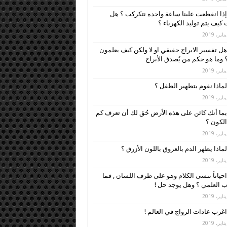
إذا انقطعت علينا ساعة واحده نتكركب ؟ هل
كيف يتم توليد الكهرباء ؟
هل تفسير الابراج حقيقي او لا ولكن كيف يعلمون
 وما هو حكم من يُصدق الأبراج
لماذا نقوم بتطهير الطفل ؟
بما أنك كائن على هذه الأرض حُق لك أن تعرف كم
لكون ؟
لماذا يظهر الدم بالعروق باللون الأزرق ؟
احياناً ننسى الكلام وهو على طرف اللسان , فما
 العلمي ؟ وهل يوجد حل !
اغرب عادات الزواج في العالم !