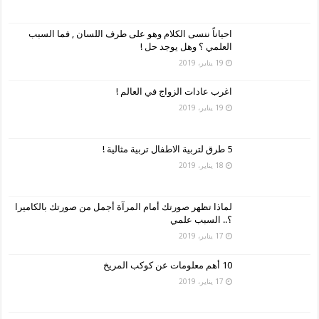
احياناً ننسى الكلام وهو على طرف اللسان , فما السبب
العلمي ؟ وهل يوجد حل !
19 يناير، 2019
اغرب عادات الزواج في العالم !
19 يناير، 2019
5 طرق لتربية الاطفال تربية مثالية !
18 يناير، 2019
لماذا تظهر صورتك أمام المرآة أجمل من صورتك بالكاميرا
؟.. السبب علمي
17 يناير، 2019
10 أهم معلومات عن كوكب المريخ
17 يناير، 2019