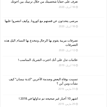
تعرف على خفايا شخصيتك من خلال ترتيبك بين اخوتك
18 أبريل، 2020
مرضى يتحدثون عن قصتهم مع كورونا , وكيف انتصروا عليها
18 أبريل، 2020
تصرفات مريبة يقوم بها الرجال وتنخدع بها النساء, اليكِ هذه
التصرفات
12 أبريل، 2020
علامات تدل على أنك اخترت الشريك المناسب !
16 أبريل، 2019
تسببت بوفاة البعض وصدمة الآخرين “كذبة نيسان” كيف
نشأت ومن أين ؟
31 مارس، 2019
اشهر 10 أخبار غير صحيحه تم تداولها في 2018 !
29 مارس، 2019