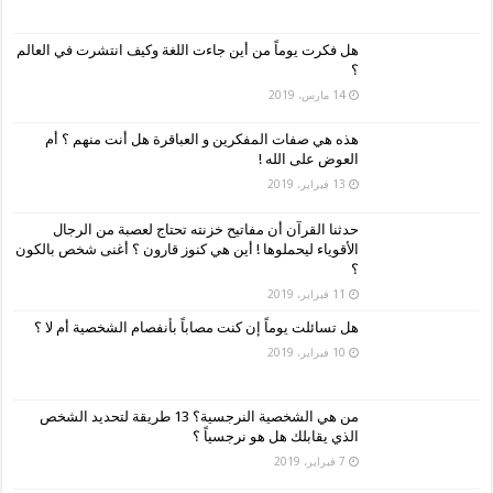
هل فكرت يوماً من أين جاءت اللغة وكيف انتشرت في العالم
؟
14 مارس، 2019
هذه هي صفات المفكرين و العباقرة هل أنت منهم ؟ أم
العوض على الله !
13 فبراير، 2019
حدثنا القرآن أن مفاتيح خزنته تحتاج لعصبة من الرجال
الأقوياء ليحملوها ! أين هي كنوز قارون ؟ أغنى شخص بالكون
؟
11 فبراير، 2019
هل تسائلت يوماً إن كنت مصاباً بأنفصام الشخصية أم لا ؟
10 فبراير، 2019
من هي الشخصية النرجسية؟ 13 طريقة لتحديد الشخص
الذي يقابلك هل هو نرجسياً ؟
7 فبراير، 2019