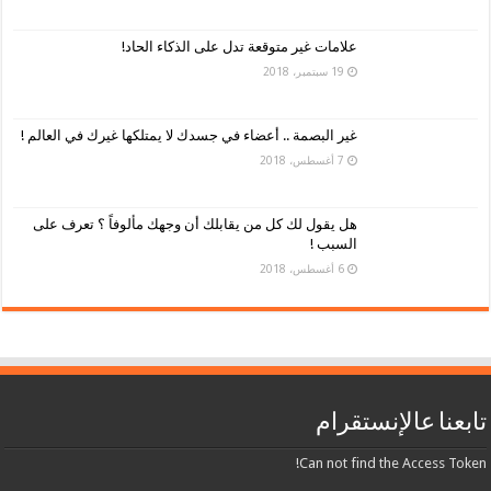
علامات غير متوقعة تدل على الذكاء الحاد!
19 سبتمبر، 2018
غير البصمة .. أعضاء في جسدك لا يمتلكها غيرك في العالم !
7 أغسطس، 2018
هل يقول لك كل من يقابلك أن وجهك مألوفاً ؟ تعرف على
السبب !
6 أغسطس، 2018
تابعنا عالإنستقرام
Can not find the Access Token!