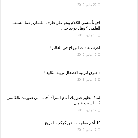
22 يناير، 2019
احياناً ننسى الكلام وهو على طرف اللسان , فما السبب
العلمي ؟ وهل يوجد حل !
19 يناير، 2019
اغرب عادات الزواج في العالم !
19 يناير، 2019
5 طرق لتربية الاطفال تربية مثالية !
18 يناير، 2019
لماذا تظهر صورتك أمام المرآة أجمل من صورتك بالكاميرا
؟.. السبب علمي
17 يناير، 2019
10 أهم معلومات عن كوكب المريخ
17 يناير، 2019