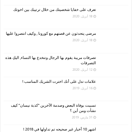
تعرف على خفايا شخصيتك من خلال ترتيبك بين اخوتك
18 أبريل، 2020
مرضى يتحدثون عن قصتهم مع كورونا , وكيف انتصروا عليها
18 أبريل، 2020
تصرفات مريبة يقوم بها الرجال وتنخدع بها النساء, اليكِ هذه
التصرفات
12 أبريل، 2020
علامات تدل على أنك اخترت الشريك المناسب !
16 أبريل، 2019
تسببت بوفاة البعض وصدمة الآخرين “كذبة نيسان” كيف
نشأت ومن أين ؟
31 مارس، 2019
اشهر 10 أخبار غير صحيحه تم تداولها في 2018 !