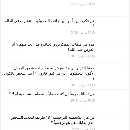
29 مارس، 2019
هل فكرت يوماً من أين جاءت اللغة وكيف انتشرت في العالم
؟
14 مارس، 2019
هذه هي صفات المفكرين و العباقرة هل أنت منهم ؟ أم
العوض على الله !
13 فبراير، 2019
حدثنا القرآن أن مفاتيح خزنته تحتاج لعصبة من الرجال
الأقوياء ليحملوها ! أين هي كنوز قارون ؟ أغنى شخص بالكون
؟
11 فبراير، 2019
هل تسائلت يوماً إن كنت مصاباً بأنفصام الشخصية أم لا ؟
10 فبراير، 2019
من هي الشخصية النرجسية؟ 13 طريقة لتحديد الشخص
الذي يقابلك هل هو نرجسياً ؟
7 فبراير، 2019