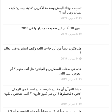
تسببت بوفاة البعض وصدمة الآخرين “كذبة نيسان” كيف
نشأت ومن أين ؟
31 مارس، 2019
اشهر 10 أخبار غير صحيحه تم تداولها في 2018 !
29 مارس، 2019
هل فكرت يوماً من أين جاءت اللغة وكيف انتشرت في العالم
؟
14 مارس، 2019
هذه هي صفات المفكرين و العباقرة هل أنت منهم ؟ أم
العوض على الله !
13 فبراير، 2019
حدثنا القرآن أن مفاتيح خزنته تحتاج لعصبة من الرجال
الأقوياء ليحملوها ! أين هي كنوز قارون ؟ أغنى شخص بالكون
؟
11 فبراير، 2019
هل تسائلت يوماً إن كنت مصاباً بأنفصام الشخصية أم لا ؟