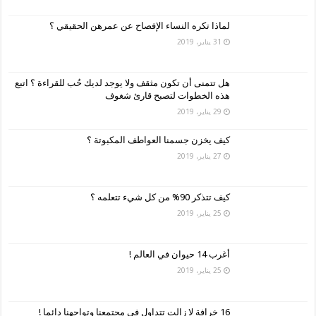
لماذا تكره النساء الإفصاح عن عمرهن الحقيقي ؟
31 يناير، 2019
هل تتمنى أن تكون مثقف ولا يوجد لديك حُب للقراءة ؟ اتبع
هذه الخطوات لتصبح قارئ شغوف
29 يناير، 2019
كيف يخزن جسمنا العواطف المكبوتة ؟
27 يناير، 2019
كيف تتذكر 90% من كل شيء تتعلمه ؟
25 يناير، 2019
أغرب 14 حيوان في العالم !
25 يناير، 2019
16 خرافة لا زالت تتداول في مجتمعنا وتواجهنا دائما !