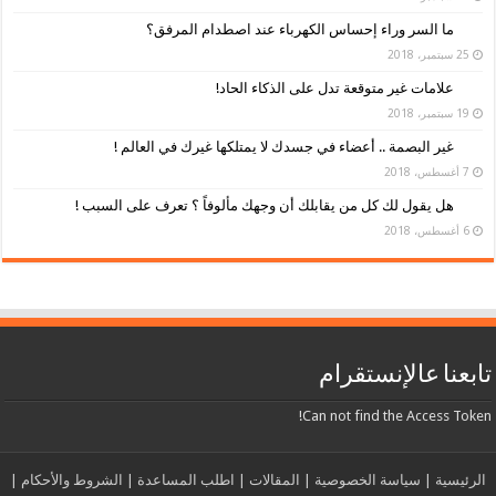
ما السر وراء إحساس الكهرباء عند اصطدام المرفق؟
25 سبتمبر، 2018
علامات غير متوقعة تدل على الذكاء الحاد!
19 سبتمبر، 2018
غير البصمة .. أعضاء في جسدك لا يمتلكها غيرك في العالم !
7 أغسطس، 2018
هل يقول لك كل من يقابلك أن وجهك مألوفاً ؟ تعرف على السبب !
6 أغسطس، 2018
تابعنا عالإنستقرام
Can not find the Access Token!
الرئيسية
|
سياسة الخصوصية
|
المقالات
|
اطلب المساعدة
|
الشروط والأحكام
|