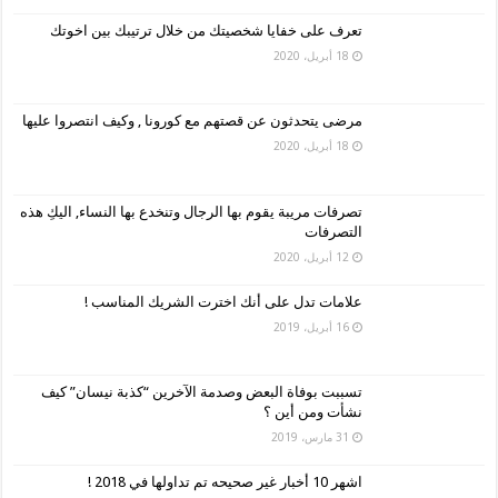
تعرف على خفايا شخصيتك من خلال ترتيبك بين اخوتك
18 أبريل، 2020
مرضى يتحدثون عن قصتهم مع كورونا , وكيف انتصروا عليها
18 أبريل، 2020
تصرفات مريبة يقوم بها الرجال وتنخدع بها النساء, اليكِ هذه
التصرفات
12 أبريل، 2020
علامات تدل على أنك اخترت الشريك المناسب !
16 أبريل، 2019
تسببت بوفاة البعض وصدمة الآخرين “كذبة نيسان” كيف
نشأت ومن أين ؟
31 مارس، 2019
اشهر 10 أخبار غير صحيحه تم تداولها في 2018 !