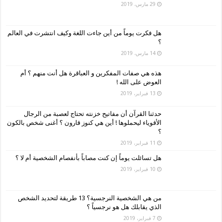
29 مارس، 2019
هل فكرت يوماً من أين جاءت اللغة وكيف انتشرت في العالم
؟
14 مارس، 2019
هذه هي صفات المفكرين و العباقرة هل أنت منهم ؟ أم
العوض على الله !
13 فبراير، 2019
حدثنا القرآن أن مفاتيح خزنته تحتاج لعصبة من الرجال
الأقوياء ليحملوها ! أين هي كنوز قارون ؟ أغنى شخص بالكون
؟
11 فبراير، 2019
هل تسائلت يوماً إن كنت مصاباً بأنفصام الشخصية أم لا ؟
10 فبراير، 2019
من هي الشخصية النرجسية؟ 13 طريقة لتحديد الشخص
الذي يقابلك هل هو نرجسياً ؟
7 فبراير، 2019