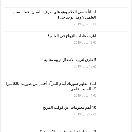
احياناً ننسى الكلام وهو على طرف اللسان , فما السبب
العلمي ؟ وهل يوجد حل !
19 يناير، 2019
اغرب عادات الزواج في العالم !
19 يناير، 2019
5 طرق لتربية الاطفال تربية مثالية !
18 يناير، 2019
لماذا تظهر صورتك أمام المرآة أجمل من صورتك بالكاميرا
؟.. السبب علمي
17 يناير، 2019
10 أهم معلومات عن كوكب المريخ
17 يناير، 2019
5 من سلبيات التسوق عبر الإنترنت ؟