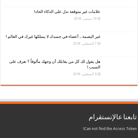
علامات غير متوقعة تدل على الذكاء الحاد!
19 سبتمبر، 2018
غير البصمة .. أعضاء في جسدك لا يمتلكها غيرك في العالم !
7 أغسطس، 2018
هل يقول لك كل من يقابلك أن وجهك مألوفاً ؟ تعرف على
السبب !
6 أغسطس، 2018
تابعنا عالإنستقرام
Can not find the Access Token!