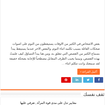
بعض الاشخاص في الكثير من الاوقات يستيقظون من النوم على اصوات
ضحكات العائلة بسبب تكلمه اثناء النوم، والبعض الاخر عندما يستيقظ يبدأ
بسماع الكثير من القصص التي تتعلق به، ومن هنا يبدأ التساؤل كيف علمتُ
بهذه القصص، وبينما يجيب الطرف المقابل مصطحباً للإجابة بضحكة خفيفة
لقد سمعتك وانت تتكلم اثناء …
أكمل القراءة »
ثقف نفسك
معايير تدل على مدى قوة المرأة , تعرفي عليها