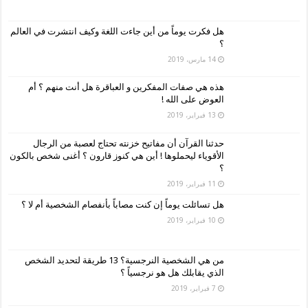
هل فكرت يوماً من أين جاءت اللغة وكيف انتشرت في العالم
؟
14 مارس، 2019
هذه هي صفات المفكرين و العباقرة هل أنت منهم ؟ أم
العوض على الله !
13 فبراير، 2019
حدثنا القرآن أن مفاتيح خزنته تحتاج لعصبة من الرجال
الأقوياء ليحملوها ! أين هي كنوز قارون ؟ أغنى شخص بالكون
؟
11 فبراير، 2019
هل تسائلت يوماً إن كنت مصاباً بأنفصام الشخصية أم لا ؟
10 فبراير، 2019
من هي الشخصية النرجسية؟ 13 طريقة لتحديد الشخص
الذي يقابلك هل هو نرجسياً ؟
7 فبراير، 2019