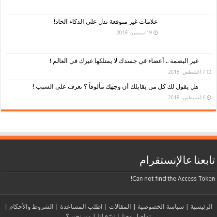
علامات غير متوقعة تدل على الذكاء الحاد!
19 سبتمبر، 2018
غير البصمة .. أعضاء في جسدك لا يمتلكها غيرك في العالم !
7 أغسطس، 2018
هل يقول لك كل من يقابلك أن وجهك مألوفاً ؟ تعرف على السبب !
6 أغسطس، 2018
تابعنا عالإنستقرام
Can not find the Access Token!
الرئيسية
|
سياسة الخصوصية
|
المقالات
|
اطلب المساعدة
|
الشروط والأحكام
|
تواصل معنا
|
تبرّع لنا
|
من نحن ؟