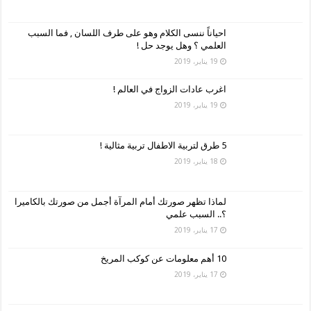
احياناً ننسى الكلام وهو على طرف اللسان , فما السبب
العلمي ؟ وهل يوجد حل !
19 يناير، 2019
اغرب عادات الزواج في العالم !
19 يناير، 2019
5 طرق لتربية الاطفال تربية مثالية !
18 يناير، 2019
لماذا تظهر صورتك أمام المرآة أجمل من صورتك بالكاميرا
؟.. السبب علمي
17 يناير، 2019
10 أهم معلومات عن كوكب المريخ
17 يناير، 2019