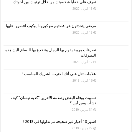
تعرف على خفايا شخصيتك من خلال ترتيبك بين اخوتك
18 أبريل، 2020
مرضى يتحدثون عن قصتهم مع كورونا , وكيف انتصروا عليها
18 أبريل، 2020
تصرفات مريبة يقوم بها الرجال وتنخدع بها النساء, اليكِ هذه
التصرفات
12 أبريل، 2020
علامات تدل على أنك اخترت الشريك المناسب !
16 أبريل، 2019
تسببت بوفاة البعض وصدمة الآخرين “كذبة نيسان” كيف
نشأت ومن أين ؟
31 مارس، 2019
اشهر 10 أخبار غير صحيحه تم تداولها في 2018 !
29 مارس، 2019