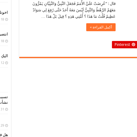
قال : “عُرِضَتْ عَلَيَّ الأُمَمُ فَجَعَلَ النَّبِيُّ وَالنَّبِيَّانِ يَمُرُّونَ
مَعَهُمْ الرَّهْطُ وَالنَّبِيُّ لَيْسَ مَعَهُ أَحَدٌ حَتَّى رُفِعَ لِي سَوَادٌ
اخوت
عَظِيمٌ قُلْتُ مَا هَذَا ؟ أُمَّتِي هَذِهِ ؟ قِيلَ بَلْ هَذَا …
18 أبريل، 2020
أكمل القراءة »
انتصر
18 أبريل، 2020
Pinterest
اليكِ
12 أبريل، 2020
تسببت
نشأت 
31 مارس، 2019
29 مارس، 2019
هل فك