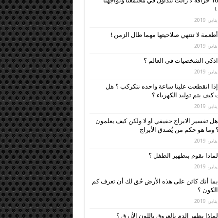
16 خرافة لا زالت تتداول في مجتمعنا وتواجهنا
!
أطعمة لا تنتهي صلاحيتها مهما طال الزمن !
اذكى الشخصيات في العالم ؟
إذا انقطعت علينا ساعة واحده نتكركب ؟ هل
كيف يتم توليد الكهرباء ؟
هل تفسير الابراج حقيقي او لا ولكن كيف يعلمون
 وما هو حكم من يُصدق الأبراج
لماذا نقوم بتطهير الطفل ؟
بما أنك كائن على هذه الأرض حُق لك أن تعرف كم
لكون ؟
لماذا يظهر الدم بالعروق باللون الأزرق ؟