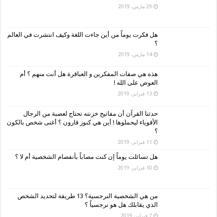
29 مارس، 2019
هل فكرت يوماً من أين جاءت اللغة وكيف انتشرت في العالم
؟
14 مارس، 2019
هذه هي صفات المفكرين و العباقرة هل أنت منهم ؟ أم
العوض على الله !
13 فبراير، 2019
حدثنا القرآن أن مفاتيح خزنته تحتاج لعصبة من الرجال
الأقوياء ليحملوها ! أين هي كنوز قارون ؟ أغنى شخص بالكون
؟
11 فبراير، 2019
هل تسائلت يوماً إن كنت مصاباً بأنفصام الشخصية أم لا ؟
10 فبراير، 2019
من هي الشخصية النرجسية؟ 13 طريقة لتحديد الشخص
الذي يقابلك هل هو نرجسياً ؟
7 فبراير، 2019