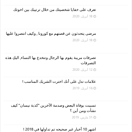
تعرف على خفايا شخصيتك من خلال ترتيبك بين اخوتك
18 أبريل، 2020
مرضى يتحدثون عن قصتهم مع كورونا , وكيف انتصروا عليها
18 أبريل، 2020
تصرفات مريبة يقوم بها الرجال وتنخدع بها النساء, اليكِ هذه
التصرفات
12 أبريل، 2020
علامات تدل على أنك اخترت الشريك المناسب !
16 أبريل، 2019
تسببت بوفاة البعض وصدمة الآخرين “كذبة نيسان” كيف
نشأت ومن أين ؟
31 مارس، 2019
اشهر 10 أخبار غير صحيحه تم تداولها في 2018 !