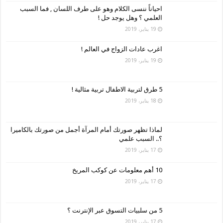
احياناً ننسى الكلام وهو على طرف اللسان , فما السبب
العلمي ؟ وهل يوجد حل !
19 يناير، 2019
اغرب عادات الزواج في العالم !
19 يناير، 2019
5 طرق لتربية الاطفال تربية مثالية !
18 يناير، 2019
لماذا تظهر صورتك أمام المرآة أجمل من صورتك بالكاميرا
؟.. السبب علمي
17 يناير، 2019
10 أهم معلومات عن كوكب المريخ
17 يناير، 2019
5 من سلبيات التسوق عبر الإنترنت ؟
17 يناير، 2019