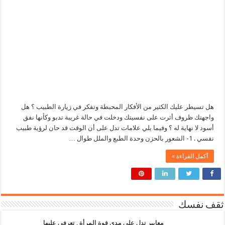
هل تسيطر عليك الكثير من الأفكار المحبطة وتفكر في زيارة الطبيب ؟ هل
واجهتك ظروف أثرت على نفسيتك ودخلت في حالة غريبة تدبو وكأنها نفق
أسود لا نهاية له ؟ وفيما يلي علامات تدل على أن الوقت قد حان لرؤية طبيب
نفسي . 1- الشعور بالحزن وحدة الطبع والملل طوال …
أكمل القراءة »
ثقف نفسك
معايير تدل على مدى قوة المرأة , تعرفي عليها