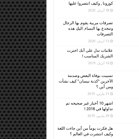
كورونا , وكيف انتصروا عليها
18 أبريل، 2020
تصرفات مريبة يقوم بها الرجال
وتنخدع بها النساء, اليكِ هذه
التصرفات
12 أبريل، 2020
علامات تدل على أنك اخترت
الشريك المناسب !
16 أبريل، 2019
تسببت بوفاة البعض وصدمة
الآخرين “كذبة نيسان” كيف نشأت
ومن أين ؟
31 مارس، 2019
اشهر 10 أخبار غير صحيحه تم
تداولها في 2018 !
29 مارس، 2019
هل فكرت يوماً من أين جاءت اللغة
وكيف انتشرت في العالم ؟