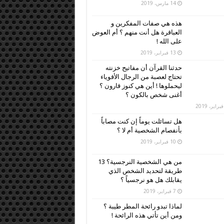
14 مارس، 2019
هذه هي صفات المفكرين و
العباقرة هل أنت منهم ؟ أم العوض
على الله !
13 فبراير، 2019
حدثنا القرآن أن مفاتيح خزنته
تحتاج لعصبة من الرجال الأقوياء
ليحملوها ! أين هي كنوز قارون ؟
أغنى شخص بالكون ؟
هل تسائلت يوماً إن كنت مصاباً
بأنفصام الشخصية أم لا ؟
10 فبراير، 2019
من هي الشخصية النرجسية؟ 13
طريقة لتحديد الشخص الذي
يقابلك هل هو نرجسياً ؟
7 فبراير، 2019
لماذا تبدو رائحة المطر طيبة ؟
ومن أين تأتي هذه الرائحة !