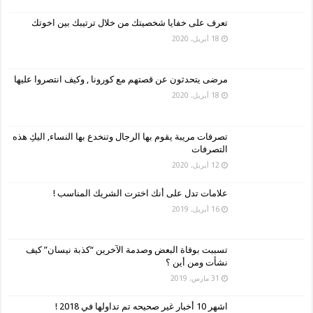
تعرف على خفايا شخصيتك من خلال ترتيبك بين اخوتك
18 أبريل، 2020
مرضى يتحدثون عن قصتهم مع كورونا , وكيف انتصروا عليها
18 أبريل، 2020
تصرفات مريبة يقوم بها الرجال وتنخدع بها النساء, اليكِ هذه
التصرفات
12 أبريل، 2020
علامات تدل على أنك اخترت الشريك المناسب !
16 أبريل، 2019
تسببت بوفاة البعض وصدمة الآخرين “كذبة نيسان” كيف
نشأت ومن أين ؟
31 مارس، 2019
اشهر 10 أخبار غير صحيحه تم تداولها في 2018 !