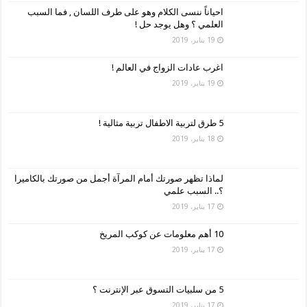
احياناً ننسى الكلام وهو على طرف اللسان , فما السبب
العلمي ؟ وهل يوجد حل !
19 يناير، 2019
اغرب عادات الزواج في العالم !
19 يناير، 2019
5 طرق لتربية الاطفال تربية مثالية !
18 يناير، 2019
لماذا تظهر صورتك أمام المرآة أجمل من صورتك بالكاميرا
؟.. السبب علمي
17 يناير، 2019
10 أهم معلومات عن كوكب المريخ
17 يناير، 2019
5 من سلبيات التسوق عبر الإنترنت ؟
17 يناير، 2019