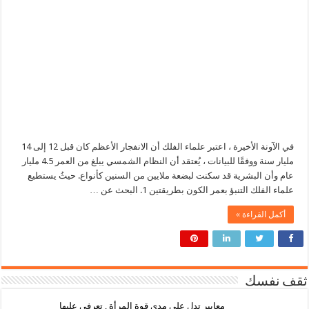
في الآونة الأخيرة ، اعتبر علماء الفلك أن الانفجار الأعظم كان قبل 12 إلى 14
مليار سنة ووفقًا للبيانات ، يُعتقد أن النظام الشمسي يبلغ من العمر 4.5 مليار
عام وأن البشرية قد سكنت لبضعة ملايين من السنين كأنواع. حيثُ يستطيع
علماء الفلك التنبؤ بعمر الكون بطريقتين 1. البحث عن …
أكمل القراءة »
ثقف نفسك
معايير تدل على مدى قوة المرأة , تعرفي عليها