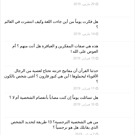
29 مارس، 2019
هل فكرت يوماً من أين جاءت اللغة وكيف انتشرت في العالم
؟
14 مارس، 2019
هذه هي صفات المفكرين و العباقرة هل أنت منهم ؟ أم
العوض على الله !
13 فبراير، 2019
حدثنا القرآن أن مفاتيح خزنته تحتاج لعصبة من الرجال
الأقوياء ليحملوها ! أين هي كنوز قارون ؟ أغنى شخص بالكون
؟
11 فبراير، 2019
هل تسائلت يوماً إن كنت مصاباً بأنفصام الشخصية أم لا ؟
10 فبراير، 2019
من هي الشخصية النرجسية؟ 13 طريقة لتحديد الشخص
الذي يقابلك هل هو نرجسياً ؟
7 فبراير، 2019