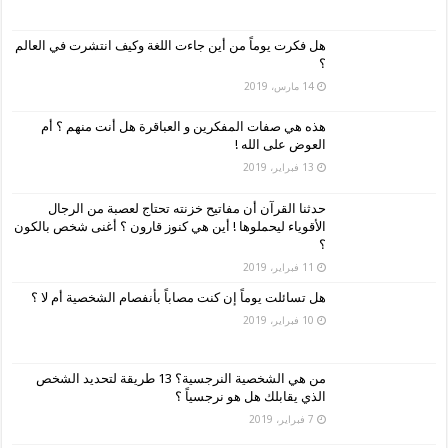
هل فكرت يوماً من أين جاءت اللغة وكيف انتشرت في العالم
؟
14 مارس، 2019
هذه هي صفات المفكرين و العباقرة هل أنت منهم ؟ أم
العوض على الله !
13 فبراير، 2019
حدثنا القرآن أن مفاتيح خزنته تحتاج لعصبة من الرجال
الأقوياء ليحملوها ! أين هي كنوز قارون ؟ أغنى شخص بالكون
؟
11 فبراير، 2019
هل تسائلت يوماً إن كنت مصاباً بأنفصام الشخصية أم لا ؟
10 فبراير، 2019
من هي الشخصية النرجسية؟ 13 طريقة لتحديد الشخص
الذي يقابلك هل هو نرجسياً ؟
7 فبراير، 2019