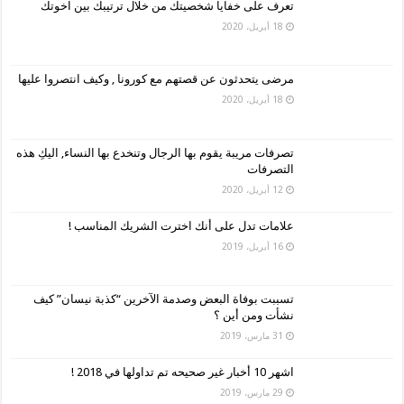
تعرف على خفايا شخصيتك من خلال ترتيبك بين اخوتك
18 أبريل، 2020
مرضى يتحدثون عن قصتهم مع كورونا , وكيف انتصروا عليها
18 أبريل، 2020
تصرفات مريبة يقوم بها الرجال وتنخدع بها النساء, اليكِ هذه
التصرفات
12 أبريل، 2020
علامات تدل على أنك اخترت الشريك المناسب !
16 أبريل، 2019
تسببت بوفاة البعض وصدمة الآخرين “كذبة نيسان” كيف
نشأت ومن أين ؟
31 مارس، 2019
اشهر 10 أخبار غير صحيحه تم تداولها في 2018 !
29 مارس، 2019