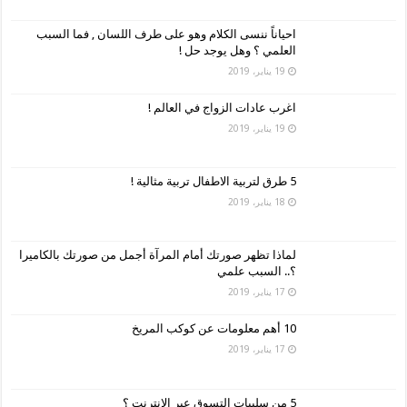
احياناً ننسى الكلام وهو على طرف اللسان , فما السبب
العلمي ؟ وهل يوجد حل !
19 يناير، 2019
اغرب عادات الزواج في العالم !
19 يناير، 2019
5 طرق لتربية الاطفال تربية مثالية !
18 يناير، 2019
لماذا تظهر صورتك أمام المرآة أجمل من صورتك بالكاميرا
؟.. السبب علمي
17 يناير، 2019
10 أهم معلومات عن كوكب المريخ
17 يناير، 2019
5 من سلبيات التسوق عبر الإنترنت ؟