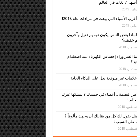
أسهل 7 لغات في العالم
أغرب الأشياء التي بيعت في مزادات عام 2018!
لماذا بعض الناس يكون نومهم ثقيل وآخرون
م خفيف؟
ما السر وراء إحساس الكهرباء عند اصطدام
فق؟
علامات غير متوقعة تدل على الذكاء الحاد!
غير البصمة .. أعضاء في جسدك لا يمتلكها غيرك
عالم !
هل يقول لك كل من يقابلك أن وجهك مألوفاً ؟
 على السبب !