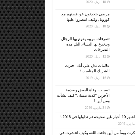
18 أبريل، 2020
مرضى يتحدثون عن قصتهم مع
كورونا , وكيف انتصروا عليها
18 أبريل، 2020
تصرفات مريبة يقوم بها الرجال
وتنخدع بها النساء, اليكِ هذه
التصرفات
12 أبريل، 2020
علامات تدل على أنك اخترت
الشريك المناسب !
16 أبريل، 2019
تسببت بوفاة البعض وصدمة
الآخرين “كذبة نيسان” كيف نشأت
ومن أين ؟
31 مارس، 2019
اشهر 10 أخبار غير صحيحه تم تداولها في 2018 !
رت يوماً من أين جاءت اللغة وكيف انتشرت في