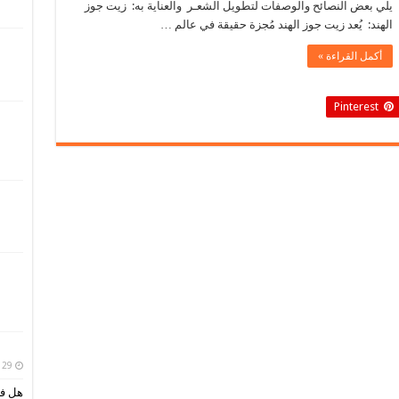
يلي بعض النصائح والوصفات لتطويل الشعـر والعناية به: زيت جوز
الهند: يُعد زيت جوز الهند مُجزة حقيقة في عالم …
أكمل القراءة »
Pinterest
29 مارس، 2019
هل فك