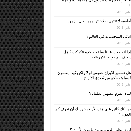
16 خرافة لا زالت تتداول في مجتمعنا وتواجهنا
!
أطعمة لا تنتهي صلاحيتها مهما طال الزمن !
اذكى الشخصيات في العالم ؟
إذا انقطعت علينا ساعة واحده نتكركب ؟ هل
كيف يتم توليد الكهرباء ؟
هل تفسير الابراج حقيقي او لا ولكن كيف يعلمون
 وما هو حكم من يُصدق الأبراج
لماذا نقوم بتطهير الطفل ؟
بما أنك كائن على هذه الأرض حُق لك أن تعرف كم
لكون ؟
لماذا يظهر الدم بالعروق باللون الأزرق ؟