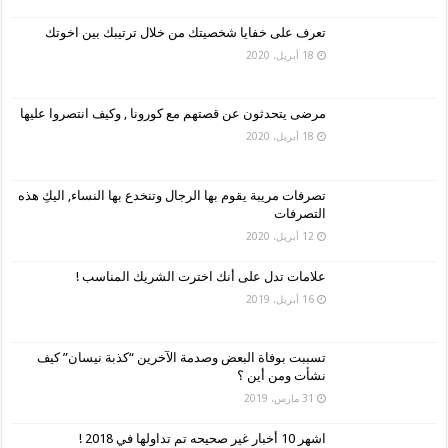
تعرف على خفايا شخصيتك من خلال ترتيبك بين اخوتك
18 أبريل، 2020
مرضى يتحدثون عن قصتهم مع كورونا , وكيف انتصروا عليها
18 أبريل، 2020
تصرفات مريبة يقوم بها الرجال وتنخدع بها النساء, اليكِ هذه
التصرفات
12 أبريل، 2020
علامات تدل على أنك اخترت الشريك المناسب !
16 أبريل، 2019
تسببت بوفاة البعض وصدمة الآخرين “كذبة نيسان” كيف
نشأت ومن أين ؟
31 مارس، 2019
اشهر 10 أخبار غير صحيحه تم تداولها في 2018 !