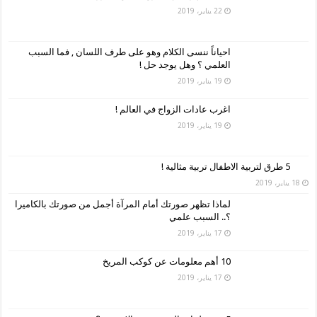
22 يناير، 2019
احياناً ننسى الكلام وهو على طرف اللسان , فما السبب
العلمي ؟ وهل يوجد حل !
19 يناير، 2019
اغرب عادات الزواج في العالم !
19 يناير، 2019
5 طرق لتربية الاطفال تربية مثالية !
18 يناير، 2019
لماذا تظهر صورتك أمام المرآة أجمل من صورتك بالكاميرا
؟.. السبب علمي
17 يناير، 2019
10 أهم معلومات عن كوكب المريخ
17 يناير، 2019