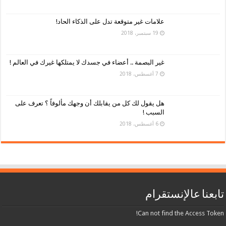
علامات غير متوقعة تدل على الذكاء الحاد!
19 سبتمبر، 2018
غير البصمة .. أعضاء في جسدك لا يمتلكها غيرك في العالم !
7 أغسطس، 2018
هل يقول لك كل من يقابلك أن وجهك مألوفاً ؟ تعرف على
السبب !
6 أغسطس، 2018
تابعنا عالإنستقرام
Can not find the Access Token!