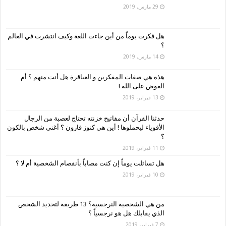
29 مارس، 2019
هل فكرت يوماً من أين جاءت اللغة وكيف انتشرت في العالم
؟
14 مارس، 2019
هذه هي صفات المفكرين و العباقرة هل أنت منهم ؟ أم
العوض على الله !
13 فبراير، 2019
حدثنا القرآن أن مفاتيح خزنته تحتاج لعصبة من الرجال
الأقوياء ليحملوها ! أين هي كنوز قارون ؟ أغنى شخص بالكون
؟
11 فبراير، 2019
هل تسائلت يوماً إن كنت مصاباً بأنفصام الشخصية أم لا ؟
10 فبراير، 2019
من هي الشخصية النرجسية؟ 13 طريقة لتحديد الشخص
الذي يقابلك هل هو نرجسياً ؟
7 فبراير، 2019