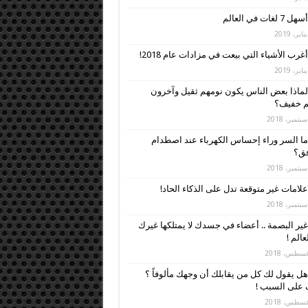
أسهل 7 لغات في العالم
أغرب الأشياء التي بيعت في مزادات عام 2018!
لماذا بعض الناس يكون نومهم ثقيل وآخرون
م خفيف؟
ما السر وراء إحساس الكهرباء عند اصطدام
فق؟
علامات غير متوقعة تدل على الذكاء الحاد!
غير البصمة .. أعضاء في جسدك لا يمتلكها غيرك
عالم !
هل يقول لك كل من يقابلك أن وجهك مألوفاً ؟
 على السبب !