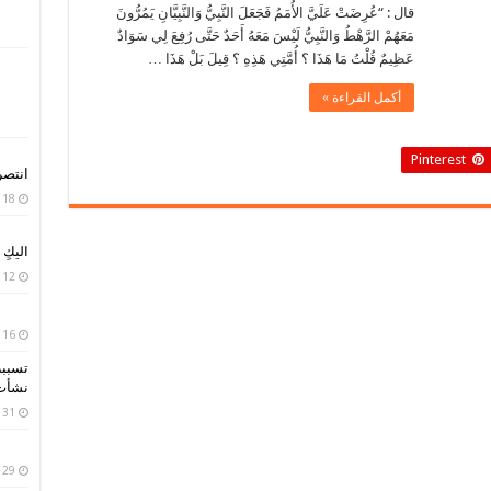
قال : “عُرِضَتْ عَلَيَّ الأُمَمُ فَجَعَلَ النَّبِيُّ وَالنَّبِيَّانِ يَمُرُّونَ
مَعَهُمْ الرَّهْطُ وَالنَّبِيُّ لَيْسَ مَعَهُ أَحَدٌ حَتَّى رُفِعَ لِي سَوَادٌ
عَظِيمٌ قُلْتُ مَا هَذَا ؟ أُمَّتِي هَذِهِ ؟ قِيلَ بَلْ هَذَا …
أكمل القراءة »
Pinterest
انتصر
18 أبريل، 2020
اليكِ
12 أبريل، 2020
16 أبريل، 2019
تسببت
نشأت 
31 مارس، 2019
29 مارس، 2019