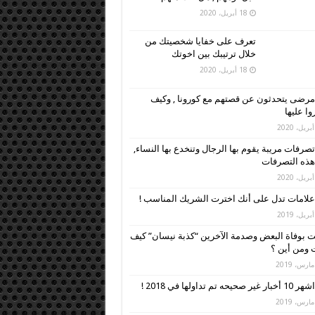
18 أبريل، 2020
تعرف على خفايا شخصيتك من
خلال ترتيبك بين اخوتك
18 أبريل، 2020
مرضى يتحدثون عن قصتهم مع كورونا , وكيف
وا عليها
تصرفات مريبة يقوم بها الرجال وتنخدع بها النساء,
 هذه التصرفات
علامات تدل على أنك اخترت الشريك المناسب !
 بوفاة البعض وصدمة الآخرين “كذبة نيسان” كيف
ومن أين ؟
اشهر 10 أخبار غير صحيحه تم تداولها في 2018 !