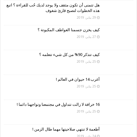
هل تتمنى أن تكون مثقف ولا يوجد لديك حُب للقراءة ؟ اتبع
هذه الخطوات لتصبح قارئ شغوف
29 يناير، 2019
كيف يخزن جسمنا العواطف المكبوتة ؟
27 يناير، 2019
كيف تتذكر 90% من كل شيء تتعلمه ؟
25 يناير، 2019
أغرب 14 حيوان في العالم !
25 يناير، 2019
16 خرافة لا زالت تتداول في مجتمعنا وتواجهنا دائما !
25 يناير، 2019
أطعمة لا تنتهي صلاحيتها مهما طال الزمن !
24 يناير، 2019