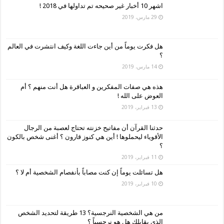
اشهر 10 أخبار غير صحيحه تم تداولها في 2018 !
29 مارس، 2019
هل فكرت يوماً من أين جاءت اللغة وكيف انتشرت في العالم
؟
14 مارس، 2019
هذه هي صفات المفكرين و العباقرة هل أنت منهم ؟ أم
العوض على الله !
13 فبراير، 2019
حدثنا القرآن أن مفاتيح خزنته تحتاج لعصبة من الرجال
الأقوياء ليحملوها ! أين هي كنوز قارون ؟ أغنى شخص بالكون
؟
11 فبراير، 2019
هل تسائلت يوماً إن كنت مصاباً بأنفصام الشخصية أم لا ؟
10 فبراير، 2019
من هي الشخصية النرجسية؟ 13 طريقة لتحديد الشخص
الذي يقابلك هل هو نرجسياً ؟