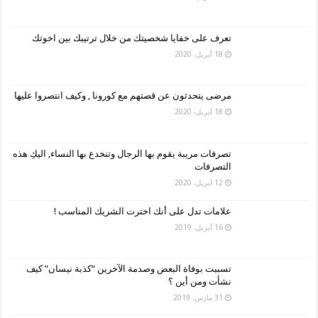
تعرف على خفايا شخصيتك من خلال ترتيبك بين اخوتك
18 أبريل، 2020
مرضى يتحدثون عن قصتهم مع كورونا , وكيف انتصروا عليها
18 أبريل، 2020
تصرفات مريبة يقوم بها الرجال وتنخدع بها النساء, اليكِ هذه
التصرفات
12 أبريل، 2020
علامات تدل على أنك اخترت الشريك المناسب !
16 أبريل، 2019
تسببت بوفاة البعض وصدمة الآخرين “كذبة نيسان” كيف
نشأت ومن أين ؟
31 مارس، 2019