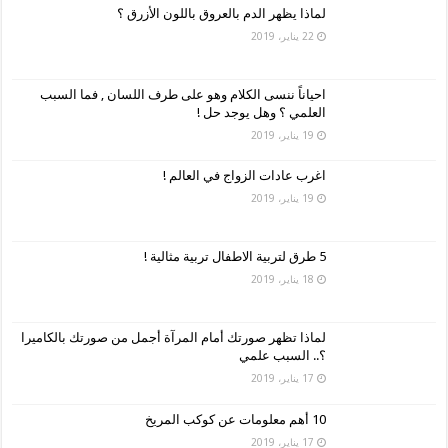
لماذا يظهر الدم بالعروق باللون الأزرق ؟
22 يناير، 2019
احياناً ننسى الكلام وهو على طرف اللسان , فما السبب
العلمي ؟ وهل يوجد حل !
19 يناير، 2019
اغرب عادات الزواج في العالم !
19 يناير، 2019
5 طرق لتربية الاطفال تربية مثالية !
18 يناير، 2019
لماذا تظهر صورتك أمام المرآة أجمل من صورتك بالكاميرا
؟.. السبب علمي
17 يناير، 2019
10 أهم معلومات عن كوكب المريخ
17 يناير، 2019