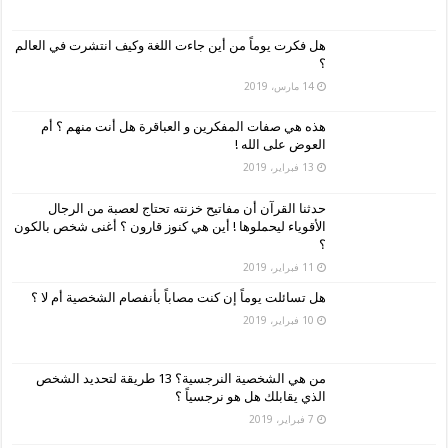
هل فكرت يوماً من أين جاءت اللغة وكيف انتشرت في العالم
؟
14 مارس، 2019
هذه هي صفات المفكرين و العباقرة هل أنت منهم ؟ أم
العوض على الله !
13 فبراير، 2019
حدثنا القرآن أن مفاتيح خزنته تحتاج لعصبة من الرجال
الأقوياء ليحملوها ! أين هي كنوز قارون ؟ أغنى شخص بالكون
؟
11 فبراير، 2019
هل تسائلت يوماً إن كنت مصاباً بأنفصام الشخصية أم لا ؟
10 فبراير، 2019
من هي الشخصية النرجسية؟ 13 طريقة لتحديد الشخص
الذي يقابلك هل هو نرجسياً ؟
7 فبراير، 2019