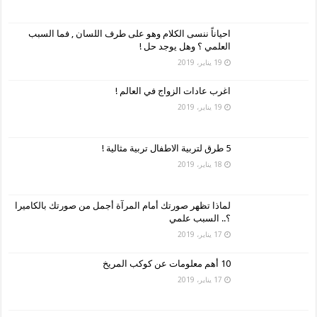
احياناً ننسى الكلام وهو على طرف اللسان , فما السبب
العلمي ؟ وهل يوجد حل !
19 يناير، 2019
اغرب عادات الزواج في العالم !
19 يناير، 2019
5 طرق لتربية الاطفال تربية مثالية !
18 يناير، 2019
لماذا تظهر صورتك أمام المرآة أجمل من صورتك بالكاميرا
؟.. السبب علمي
17 يناير، 2019
10 أهم معلومات عن كوكب المريخ
17 يناير، 2019