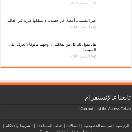
19 سبتمبر، 2018
غير البصمة .. أعضاء في جسدك لا يمتلكها غيرك في العالم !
7 أغسطس، 2018
هل يقول لك كل من يقابلك أن وجهك مألوفاً ؟ تعرف على
السبب !
6 أغسطس، 2018
تابعنا عالإنستقرام
Can not find the Access Token!
الرئيسية
|
سياسة الخصوصية
|
المقالات
|
اطلب المساعدة
|
الشروط والأحكام
|
تواصل معنا
|
تبرّع لنا
|
من نحن ؟