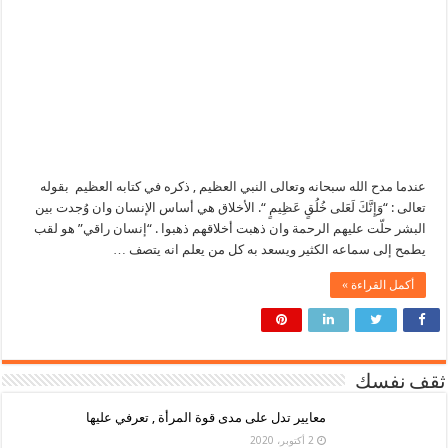
عندما مدح الله سبحانه وتعالى النبي العظيم , ذكره في كتابه العظيم بقوله
تعالى : “وَإِنَّكَ لَعَلى خُلُقٍ عَظِيمٍ “. الأخلاق هي أساس الإنسان وان وُجدت بين
البشر حلّت عليهم الرحمة وان ذهبت أخلاقهم ذهبوا . “إنسان راقي” هو لقب
يطمح إلى سماعه الكثير ويسعد به كل من يعلم انه يتصف …
أكمل القراءة »
ثقف نفسك
معايير تدل على مدى قوة المرأة , تعرفي عليها
2 أكتوبر، 2020