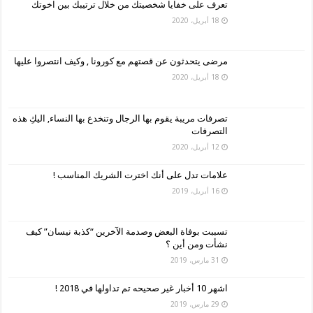
تعرف على خفايا شخصيتك من خلال ترتيبك بين اخوتك
18 أبريل، 2020
مرضى يتحدثون عن قصتهم مع كورونا , وكيف انتصروا عليها
18 أبريل، 2020
تصرفات مريبة يقوم بها الرجال وتنخدع بها النساء, اليكِ هذه
التصرفات
12 أبريل، 2020
علامات تدل على أنك اخترت الشريك المناسب !
16 أبريل، 2019
تسببت بوفاة البعض وصدمة الآخرين “كذبة نيسان” كيف
نشأت ومن أين ؟
31 مارس، 2019
اشهر 10 أخبار غير صحيحه تم تداولها في 2018 !
29 مارس، 2019