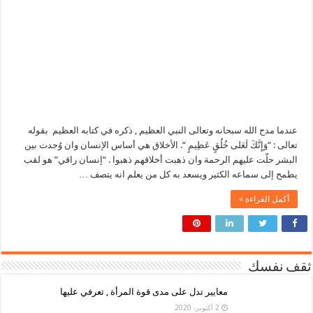
عندما مدح الله سبحانه وتعالى النبي العظيم , ذكره في كتابه العظيم بقوله
تعالى : “وَإِنَّكَ لَعَلى خُلُقٍ عَظِيمٍ “. الأخلاق هي أساس الإنسان وان وُجدت بين
البشر حلّت عليهم الرحمة وان ذهبت أخلاقهم ذهبوا . “إنسان راقي” هو لقب
يطمح إلى سماعه الكثير ويسعد به كل من يعلم انه يتصف …
أكمل القراءة »
ثقف نفسك
معايير تدل على مدى قوة المرأة , تعرفي عليها
2 أكتوبر، 2020