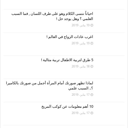
احياناً ننسى الكلام وهو على طرف اللسان , فما السبب
العلمي ؟ وهل يوجد حل !
19 يناير، 2019
اغرب عادات الزواج في العالم !
19 يناير، 2019
5 طرق لتربية الاطفال تربية مثالية !
18 يناير، 2019
لماذا تظهر صورتك أمام المرآة أجمل من صورتك بالكاميرا
؟.. السبب علمي
17 يناير، 2019
10 أهم معلومات عن كوكب المريخ
17 يناير، 2019