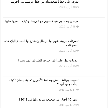
تعرف على خفايا شخصيتك من خلال ترتيبك بين اخوتك
18 أبريل، 2020
مرضى يتحدثون عن قصتهم مع كورونا , وكيف انتصروا عليها
18 أبريل، 2020
تصرفات مريبة يقوم بها الرجال وتنخدع بها النساء, اليكِ هذه
التصرفات
12 أبريل، 2020
علامات تدل على أنك اخترت الشريك المناسب !
16 أبريل، 2019
تسببت بوفاة البعض وصدمة الآخرين “كذبة نيسان” كيف
نشأت ومن أين ؟
31 مارس، 2019
اشهر 10 أخبار غير صحيحه تم تداولها في 2018 !
29 مارس، 2019