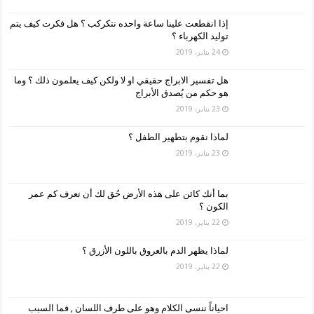
إذا انقطعت علينا ساعة واحده نتكركب ؟ هل فكرت كيف يتم
توليد الكهرباء ؟
24 يناير، 2019
هل تفسير الابراج حقيقي او لا ولكن كيف يعلمون ذلك ؟ وما
هو حكم من يُصدق الأبراج
23 يناير، 2019
لماذا نقوم بتطهير الطفل ؟
23 يناير، 2019
بما أنك كائن على هذه الأرض حُق لك أن تعرف كم عمر
الكون ؟
22 يناير، 2019
لماذا يظهر الدم بالعروق باللون الأزرق ؟
22 يناير، 2019
احياناً ننسى الكلام وهو على طرف اللسان , فما السبب