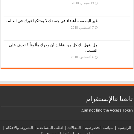
19 سبتمبر، 2018
غير البصمة .. أعضاء في جسدك لا يمتلكها غيرك في العالم !
7 أغسطس، 2018
هل يقول لك كل من يقابلك أن وجهك مألوفاً ؟ تعرف على
السبب !
6 أغسطس، 2018
تابعنا عالإنستقرام
Can not find the Access Token!
الرئيسية
|
سياسة الخصوصية
|
المقالات
|
اطلب المساعدة
|
الشروط والأحكام
|
تواصل معنا
|
تبرّع لنا
|
من نحن ؟