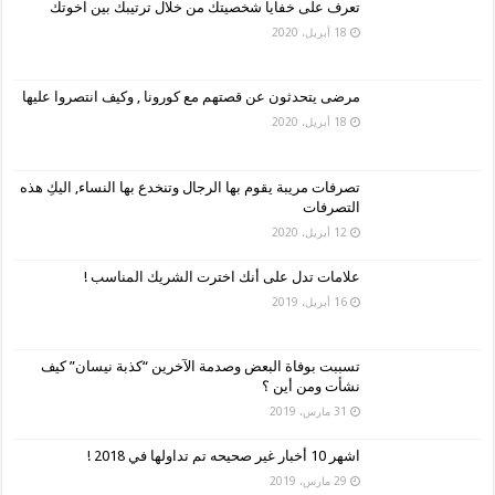
تعرف على خفايا شخصيتك من خلال ترتيبك بين اخوتك
18 أبريل، 2020
مرضى يتحدثون عن قصتهم مع كورونا , وكيف انتصروا عليها
18 أبريل، 2020
تصرفات مريبة يقوم بها الرجال وتنخدع بها النساء, اليكِ هذه
التصرفات
12 أبريل، 2020
علامات تدل على أنك اخترت الشريك المناسب !
16 أبريل، 2019
تسببت بوفاة البعض وصدمة الآخرين “كذبة نيسان” كيف
نشأت ومن أين ؟
31 مارس، 2019
اشهر 10 أخبار غير صحيحه تم تداولها في 2018 !
29 مارس، 2019