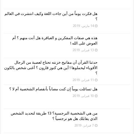
هل فكرت يوماً من أين جاءت اللغة وكيف انتشرت في العالم
؟
14 مارس، 2019
هذه هي صفات المفكرين و العباقرة هل أنت منهم ؟ أم
العوض على الله !
13 فبراير، 2019
حدثنا القرآن أن مفاتيح خزنته تحتاج لعصبة من الرجال
الأقوياء ليحملوها ! أين هي كنوز قارون ؟ أغنى شخص بالكون
؟
11 فبراير، 2019
هل تسائلت يوماً إن كنت مصاباً بأنفصام الشخصية أم لا ؟
10 فبراير، 2019
من هي الشخصية النرجسية؟ 13 طريقة لتحديد الشخص
الذي يقابلك هل هو نرجسياً ؟
7 فبراير، 2019