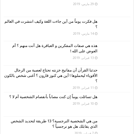
29 مارس، 2019
هل فكرت يوماً من أين جاءت اللغة وكيف انتشرت في العالم
؟
14 مارس، 2019
هذه هي صفات المفكرين و العباقرة هل أنت منهم ؟ أم
العوض على الله !
13 فبراير، 2019
حدثنا القرآن أن مفاتيح خزنته تحتاج لعصبة من الرجال
الأقوياء ليحملوها ! أين هي كنوز قارون ؟ أغنى شخص بالكون
؟
11 فبراير، 2019
هل تسائلت يوماً إن كنت مصاباً بأنفصام الشخصية أم لا ؟
10 فبراير، 2019
من هي الشخصية النرجسية؟ 13 طريقة لتحديد الشخص
الذي يقابلك هل هو نرجسياً ؟
7 فبراير، 2019