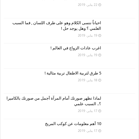
22 يناير، 2019
احياناً ننسى الكلام وهو على طرف اللسان , فما السبب
العلمي ؟ وهل يوجد حل !
19 يناير، 2019
اغرب عادات الزواج في العالم !
19 يناير، 2019
5 طرق لتربية الاطفال تربية مثالية !
18 يناير، 2019
لماذا تظهر صورتك أمام المرآة أجمل من صورتك بالكاميرا
؟.. السبب علمي
17 يناير، 2019
10 أهم معلومات عن كوكب المريخ
17 يناير، 2019