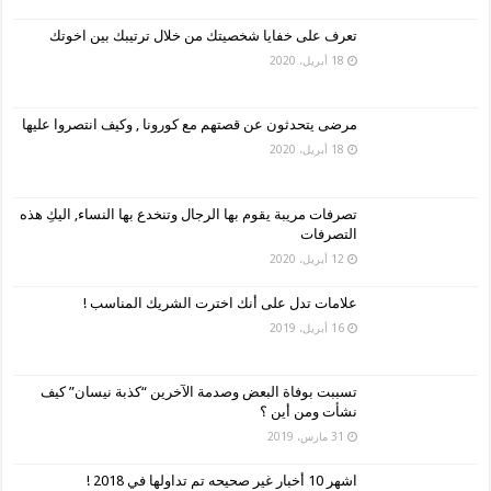
تعرف على خفايا شخصيتك من خلال ترتيبك بين اخوتك
18 أبريل، 2020
مرضى يتحدثون عن قصتهم مع كورونا , وكيف انتصروا عليها
18 أبريل، 2020
تصرفات مريبة يقوم بها الرجال وتنخدع بها النساء, اليكِ هذه
التصرفات
12 أبريل، 2020
علامات تدل على أنك اخترت الشريك المناسب !
16 أبريل، 2019
تسببت بوفاة البعض وصدمة الآخرين “كذبة نيسان” كيف
نشأت ومن أين ؟
31 مارس، 2019
اشهر 10 أخبار غير صحيحه تم تداولها في 2018 !