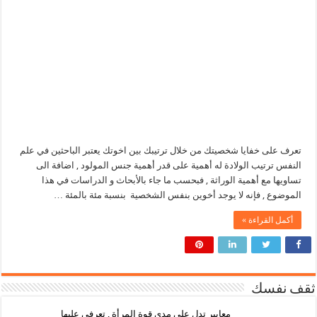
تعرف على خفايا شخصيتك من خلال ترتيبك بين اخوتك يعتبر الباحثين في علم
النفس ترتيب الولادة له أهمية على قدر أهمية جنس المولود , اضافة الى
تساويها مع أهمية الوراثة , فبحسب ما جاء بالأبحاث و الدراسات في هذا
الموضوع , فإنه لا يوجد أخوين بنفس الشخصية بنسبة مئة بالمئة …
أكمل القراءة »
ثقف نفسك
معايير تدل على مدى قوة المرأة , تعرفي عليها