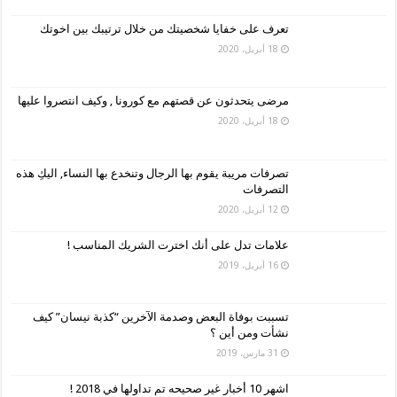
تعرف على خفايا شخصيتك من خلال ترتيبك بين اخوتك
18 أبريل، 2020
مرضى يتحدثون عن قصتهم مع كورونا , وكيف انتصروا عليها
18 أبريل، 2020
تصرفات مريبة يقوم بها الرجال وتنخدع بها النساء, اليكِ هذه
التصرفات
12 أبريل، 2020
علامات تدل على أنك اخترت الشريك المناسب !
16 أبريل، 2019
تسببت بوفاة البعض وصدمة الآخرين “كذبة نيسان” كيف
نشأت ومن أين ؟
31 مارس، 2019
اشهر 10 أخبار غير صحيحه تم تداولها في 2018 !