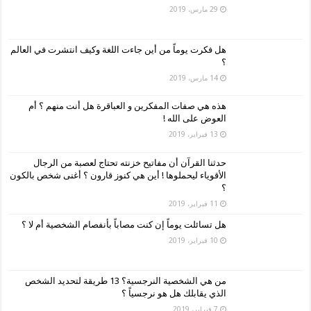
29 مارس، 2019
هل فكرت يوماً من أين جاءت اللغة وكيف انتشرت في العالم
؟
14 مارس، 2019
هذه هي صفات المفكرين و العباقرة هل أنت منهم ؟ أم
العوض على الله !
13 فبراير، 2019
حدثنا القرآن أن مفاتيح خزنته تحتاج لعصبة من الرجال
الأقوياء ليحملوها ! أين هي كنوز قارون ؟ أغنى شخص بالكون
؟
11 فبراير، 2019
هل تسائلت يوماً إن كنت مصاباً بأنفصام الشخصية أم لا ؟
10 فبراير، 2019
من هي الشخصية النرجسية؟ 13 طريقة لتحديد الشخص
الذي يقابلك هل هو نرجسياً ؟
7 فبراير، 2019