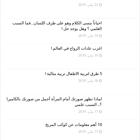
22 يناير، 2019
احياناً ننسى الكلام وهو على طرف اللسان , فما السبب
العلمي ؟ وهل يوجد حل !
19 يناير، 2019
اغرب عادات الزواج في العالم !
19 يناير، 2019
5 طرق لتربية الاطفال تربية مثالية !
18 يناير، 2019
لماذا تظهر صورتك أمام المرآة أجمل من صورتك بالكاميرا
؟.. السبب علمي
17 يناير، 2019
10 أهم معلومات عن كوكب المريخ
17 يناير، 2019