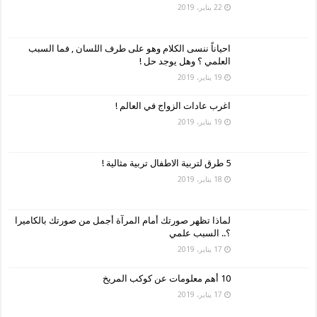
22 يناير، 2019
احياناً ننسى الكلام وهو على طرف اللسان , فما السبب
العلمي ؟ وهل يوجد حل !
19 يناير، 2019
اغرب عادات الزواج في العالم !
19 يناير، 2019
5 طرق لتربية الاطفال تربية مثالية !
18 يناير، 2019
لماذا تظهر صورتك أمام المرآة أجمل من صورتك بالكاميرا
؟.. السبب علمي
17 يناير، 2019
10 أهم معلومات عن كوكب المريخ
17 يناير، 2019