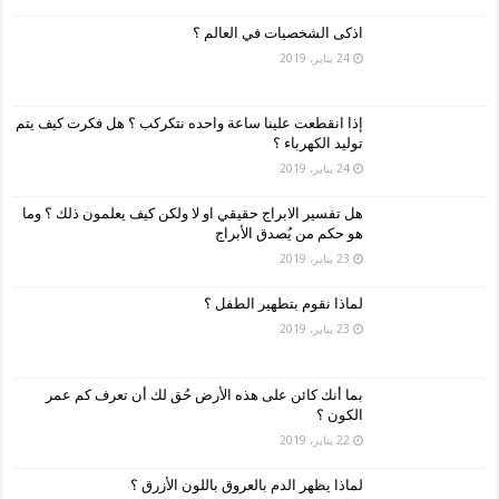
اذكى الشخصيات في العالم ؟
24 يناير، 2019
إذا انقطعت علينا ساعة واحده نتكركب ؟ هل فكرت كيف يتم
توليد الكهرباء ؟
24 يناير، 2019
هل تفسير الابراج حقيقي او لا ولكن كيف يعلمون ذلك ؟ وما
هو حكم من يُصدق الأبراج
23 يناير، 2019
لماذا نقوم بتطهير الطفل ؟
23 يناير، 2019
بما أنك كائن على هذه الأرض حُق لك أن تعرف كم عمر
الكون ؟
22 يناير، 2019
لماذا يظهر الدم بالعروق باللون الأزرق ؟