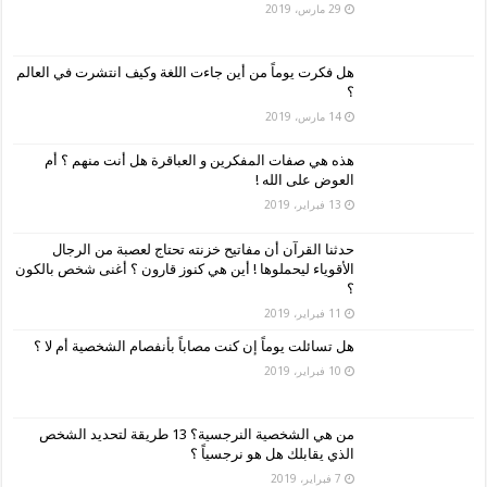
29 مارس، 2019
هل فكرت يوماً من أين جاءت اللغة وكيف انتشرت في العالم
؟
14 مارس، 2019
هذه هي صفات المفكرين و العباقرة هل أنت منهم ؟ أم
العوض على الله !
13 فبراير، 2019
حدثنا القرآن أن مفاتيح خزنته تحتاج لعصبة من الرجال
الأقوياء ليحملوها ! أين هي كنوز قارون ؟ أغنى شخص بالكون
؟
11 فبراير، 2019
هل تسائلت يوماً إن كنت مصاباً بأنفصام الشخصية أم لا ؟
10 فبراير، 2019
من هي الشخصية النرجسية؟ 13 طريقة لتحديد الشخص
الذي يقابلك هل هو نرجسياً ؟
7 فبراير، 2019