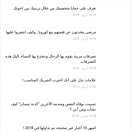
تعرف على خفايا شخصيتك من خلال ترتيبك بين اخوتك
18 أبريل، 2020
مرضى يتحدثون عن قصتهم مع كورونا , وكيف انتصروا عليها
18 أبريل، 2020
تصرفات مريبة يقوم بها الرجال وتنخدع بها النساء, اليكِ هذه
التصرفات
12 أبريل، 2020
علامات تدل على أنك اخترت الشريك المناسب !
16 أبريل، 2019
تسببت بوفاة البعض وصدمة الآخرين “كذبة نيسان” كيف
نشأت ومن أين ؟
31 مارس، 2019
اشهر 10 أخبار غير صحيحه تم تداولها في 2018 !