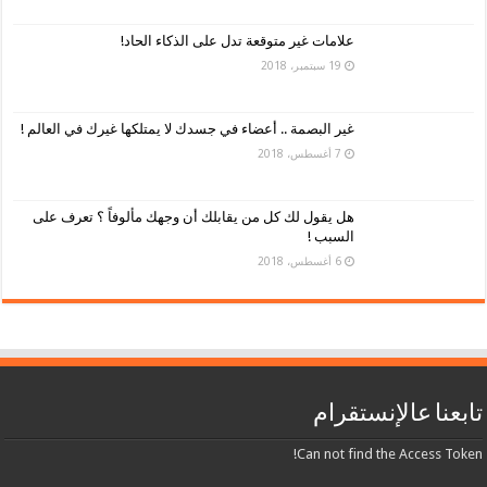
علامات غير متوقعة تدل على الذكاء الحاد!
19 سبتمبر، 2018
غير البصمة .. أعضاء في جسدك لا يمتلكها غيرك في العالم !
7 أغسطس، 2018
هل يقول لك كل من يقابلك أن وجهك مألوفاً ؟ تعرف على
السبب !
6 أغسطس، 2018
تابعنا عالإنستقرام
Can not find the Access Token!