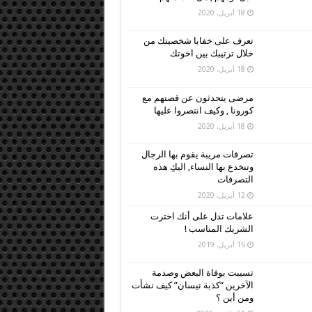
18 أبريل، 2020
تعرف على خفايا شخصيتك من
خلال ترتيبك بين اخوتك
18 أبريل، 2020
مرضى يتحدثون عن قصتهم مع
كورونا , وكيف انتصروا عليها
18 أبريل، 2020
تصرفات مريبة يقوم بها الرجال
وتنخدع بها النساء, اليكِ هذه
التصرفات
12 أبريل، 2020
علامات تدل على أنك اخترت
الشريك المناسب !
16 أبريل، 2019
تسببت بوفاة البعض وصدمة
الآخرين “كذبة نيسان” كيف نشأت
ومن أين ؟