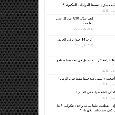
كيف يخزن جسمنا العواطف المكبوتة ؟
كيف تتذكر 90% من كل شيء
تتعلمه ؟
25 يناير، 2019
أغرب 14 حيوان في العالم !
25 يناير، 2019
16 خرافة لا زالت تتداول في مجتمعنا وتواجهنا
!
أطعمة لا تنتهي صلاحيتها مهما طال الزمن !
اذكى الشخصيات في العالم ؟
إذا انقطعت علينا ساعة واحده نتكركب ؟ هل
كيف يتم توليد الكهرباء ؟