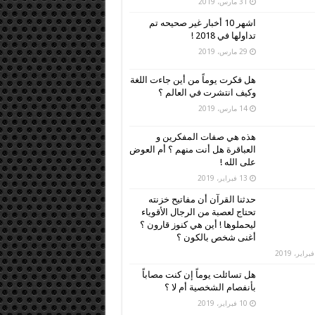
31 مارس، 2019
اشهر 10 أخبار غير صحيحه تم
تداولها في 2018 !
29 مارس، 2019
هل فكرت يوماً من أين جاءت اللغة
وكيف انتشرت في العالم ؟
14 مارس، 2019
هذه هي صفات المفكرين و
العباقرة هل أنت منهم ؟ أم العوض
على الله !
13 فبراير، 2019
حدثنا القرآن أن مفاتيح خزنته
تحتاج لعصبة من الرجال الأقوياء
ليحملوها ! أين هي كنوز قارون ؟
أغنى شخص بالكون ؟
هل تسائلت يوماً إن كنت مصاباً
بأنفصام الشخصية أم لا ؟
10 فبراير، 2019