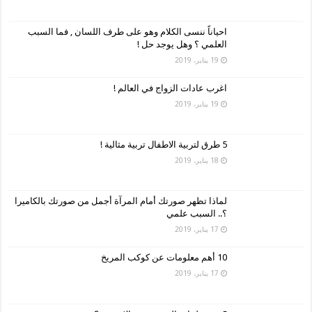
احياناً ننسى الكلام وهو على طرف اللسان , فما السبب
العلمي ؟ وهل يوجد حل !
19 يناير، 2019
اغرب عادات الزواج في العالم !
19 يناير، 2019
5 طرق لتربية الاطفال تربية مثالية !
18 يناير، 2019
لماذا تظهر صورتك أمام المرآة أجمل من صورتك بالكاميرا
؟.. السبب علمي
17 يناير، 2019
10 أهم معلومات عن كوكب المريخ
17 يناير، 2019