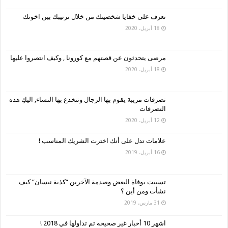
تعرف على خفايا شخصيتك من خلال ترتيبك بين اخوتك
18 أبريل، 2020
مرضى يتحدثون عن قصتهم مع كورونا , وكيف انتصروا عليها
18 أبريل، 2020
تصرفات مريبة يقوم بها الرجال وتنخدع بها النساء, اليكِ هذه
التصرفات
12 أبريل، 2020
علامات تدل على أنك اخترت الشريك المناسب !
16 أبريل، 2019
تسببت بوفاة البعض وصدمة الآخرين “كذبة نيسان” كيف
نشأت ومن أين ؟
31 مارس، 2019
اشهر 10 أخبار غير صحيحه تم تداولها في 2018 !