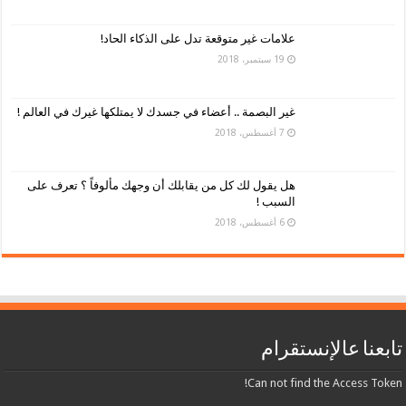
علامات غير متوقعة تدل على الذكاء الحاد!
19 سبتمبر، 2018
غير البصمة .. أعضاء في جسدك لا يمتلكها غيرك في العالم !
7 أغسطس، 2018
هل يقول لك كل من يقابلك أن وجهك مألوفاً ؟ تعرف على
السبب !
6 أغسطس، 2018
تابعنا عالإنستقرام
Can not find the Access Token!