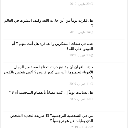
29 مارس، 2019
هل فكرت يوماً من أين جاءت اللغة وكيف انتشرت في العالم
؟
14 مارس، 2019
هذه هي صفات المفكرين و العباقرة هل أنت منهم ؟ أم
العوض على الله !
13 فبراير، 2019
حدثنا القرآن أن مفاتيح خزنته تحتاج لعصبة من الرجال
الأقوياء ليحملوها ! أين هي كنوز قارون ؟ أغنى شخص بالكون
؟
11 فبراير، 2019
هل تسائلت يوماً إن كنت مصاباً بأنفصام الشخصية أم لا ؟
10 فبراير، 2019
من هي الشخصية النرجسية؟ 13 طريقة لتحديد الشخص
الذي يقابلك هل هو نرجسياً ؟
7 فبراير، 2019