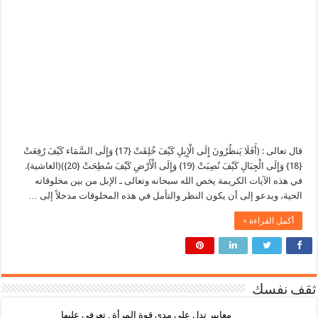
قال تعالى : (أَفَلَا يَنظُرُونَ إِلَى الْإِبِلِ كَيْفَ خُلِقَتْ {17} وَإِلَى السَّمَاء كَيْفَ رُفِعَتْ
{18} وَإِلَى الْجِبَالِ كَيْفَ نُصِبَتْ {19} وَإِلَى الْأَرْضِ كَيْفَ سُطِحَتْ {20})(الغاشية).
في هذه الآيات الكريمة يخص الله سبحانه وتعالى ـ الإبل من بين مخلوقاته
الحية، ويدعو إلى أن يكون النظر والتأمل في هذه المخلوقات مدخلاً إلى …
أكمل القراءة »
ثقف نفسك
معايير تدل على مدى قوة المرأة , تعرفي عليها