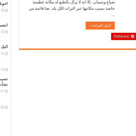
ضياع ونسيان ، إلا انه لا يزال بالطبع له مكانة عظيمة
اخوت
خاصة بسبب مكانتها عبر التراث لكل بلد . هنا قائمة من
18 أبريل، 2020
…
انتصر
أكمل القراءة »
18 أبريل، 2020
Pinterest
اليكِ
12 أبريل، 2020
16 أبريل، 2019
تسببت
نشأت 
31 مارس، 2019
29 مارس، 2019