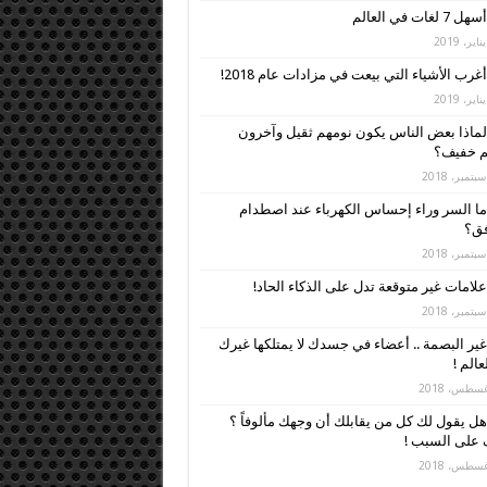
أسهل 7 لغات في العالم
أغرب الأشياء التي بيعت في مزادات عام 2018!
لماذا بعض الناس يكون نومهم ثقيل وآخرون
م خفيف؟
ما السر وراء إحساس الكهرباء عند اصطدام
فق؟
علامات غير متوقعة تدل على الذكاء الحاد!
غير البصمة .. أعضاء في جسدك لا يمتلكها غيرك
عالم !
هل يقول لك كل من يقابلك أن وجهك مألوفاً ؟
 على السبب !