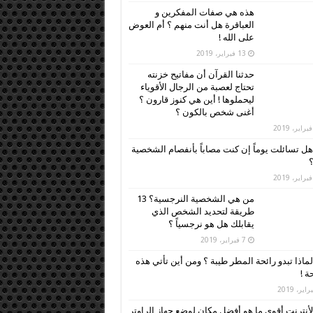
هذه هي صفات المفكرين و
العباقرة هل أنت منهم ؟ أم العوض
على الله !
13 فبراير، 2019
حدثنا القرآن أن مفاتيح خزنته
تحتاج لعصبة من الرجال الأقوياء
ليحملوها ! أين هي كنوز قارون ؟
أغنى شخص بالكون ؟
هل تسائلت يوماً إن كنت مصاباً بأنفصام الشخصية
؟
من هي الشخصية النرجسية؟ 13
طريقة لتحديد الشخص الذي
يقابلك هل هو نرجسياً ؟
7 فبراير، 2019
لماذا تبدو رائحة المطر طيبة ؟ ومن أين تأتي هذه
ة !
لأنترنت أقوى ما هو أفضل مكان لوضع جهاز الراوتر