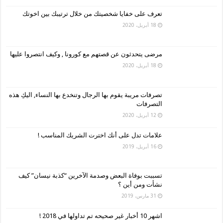
تعرف على خفايا شخصيتك من خلال ترتيبك بين اخوتك
18 أبريل، 2020
مرضى يتحدثون عن قصتهم مع كورونا , وكيف انتصروا عليها
18 أبريل، 2020
تصرفات مريبة يقوم بها الرجال وتنخدع بها النساء, اليكِ هذه
التصرفات
12 أبريل، 2020
علامات تدل على أنك اخترت الشريك المناسب !
16 أبريل، 2019
تسببت بوفاة البعض وصدمة الآخرين “كذبة نيسان” كيف
نشأت ومن أين ؟
31 مارس، 2019
اشهر 10 أخبار غير صحيحه تم تداولها في 2018 !