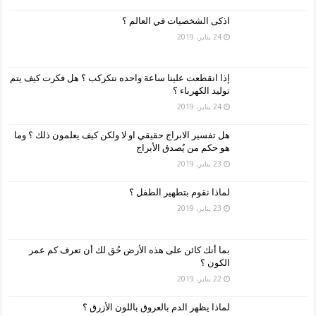
اذكى الشخصيات في العالم ؟
24 يناير، 2019
إذا انقطعت علينا ساعة واحده نتكركب ؟ هل فكرت كيف يتم
توليد الكهرباء ؟
24 يناير، 2019
هل تفسير الابراج حقيقي او لا ولكن كيف يعلمون ذلك ؟ وما
هو حكم من يُصدق الأبراج
23 يناير، 2019
لماذا نقوم بتطهير الطفل ؟
23 يناير، 2019
بما أنك كائن على هذه الأرض حُق لك أن تعرف كم عمر
الكون ؟
22 يناير، 2019
لماذا يظهر الدم بالعروق باللون الأزرق ؟