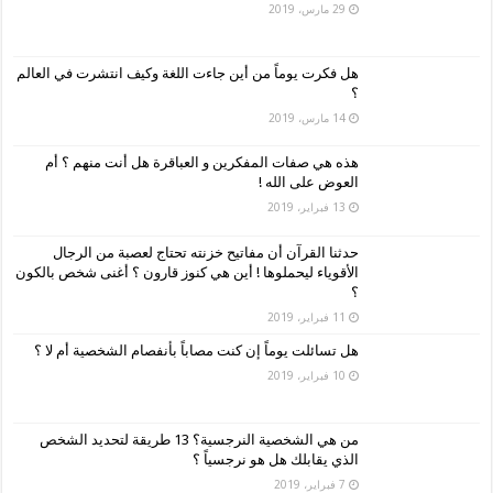
29 مارس، 2019
هل فكرت يوماً من أين جاءت اللغة وكيف انتشرت في العالم
؟
14 مارس، 2019
هذه هي صفات المفكرين و العباقرة هل أنت منهم ؟ أم
العوض على الله !
13 فبراير، 2019
حدثنا القرآن أن مفاتيح خزنته تحتاج لعصبة من الرجال
الأقوياء ليحملوها ! أين هي كنوز قارون ؟ أغنى شخص بالكون
؟
11 فبراير، 2019
هل تسائلت يوماً إن كنت مصاباً بأنفصام الشخصية أم لا ؟
10 فبراير، 2019
من هي الشخصية النرجسية؟ 13 طريقة لتحديد الشخص
الذي يقابلك هل هو نرجسياً ؟
7 فبراير، 2019