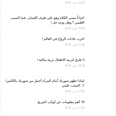
22 يناير، 2019
احياناً ننسى الكلام وهو على طرف اللسان , فما السبب
العلمي ؟ وهل يوجد حل !
19 يناير، 2019
اغرب عادات الزواج في العالم !
19 يناير، 2019
5 طرق لتربية الاطفال تربية مثالية !
18 يناير، 2019
لماذا تظهر صورتك أمام المرآة أجمل من صورتك بالكاميرا
؟.. السبب علمي
17 يناير، 2019
10 أهم معلومات عن كوكب المريخ
17 يناير، 2019