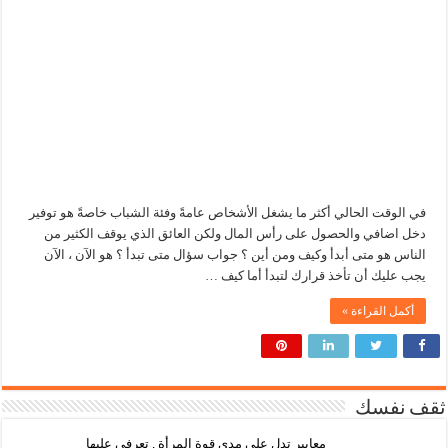
في الوقت الحالي أكثر ما يشغل الأشخاص عامةً وفئة الشباب خاصةً هو توفير
دخل اضافي والحصول على رأس المال ولكن العائق الذي يوقف الكثير من
الناس هو متى أبدأ وكيف ومن أين ؟ جواب سؤال متى تبدأ ؟ هو الآن ، الآن
يجب عليك أن تأخذ قرارك لتبدأ أما كيف …
أكمل القراءة »
ثقف نفسك
معايير تدل على مدى قوة المرأة , تعرفي عليها