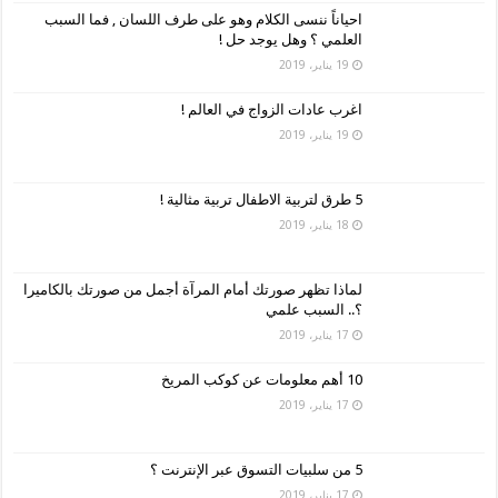
احياناً ننسى الكلام وهو على طرف اللسان , فما السبب
العلمي ؟ وهل يوجد حل !
19 يناير، 2019
اغرب عادات الزواج في العالم !
19 يناير، 2019
5 طرق لتربية الاطفال تربية مثالية !
18 يناير، 2019
لماذا تظهر صورتك أمام المرآة أجمل من صورتك بالكاميرا
؟.. السبب علمي
17 يناير، 2019
10 أهم معلومات عن كوكب المريخ
17 يناير، 2019
5 من سلبيات التسوق عبر الإنترنت ؟
17 يناير، 2019