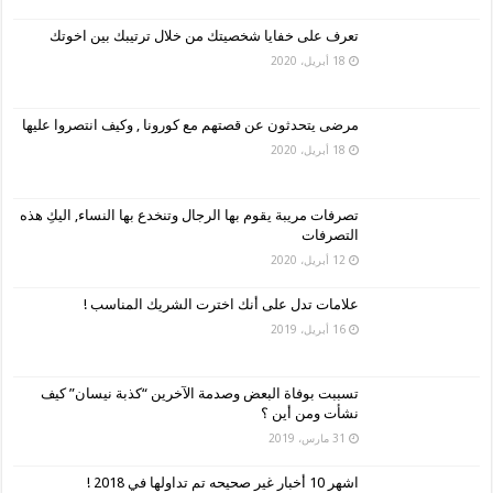
تعرف على خفايا شخصيتك من خلال ترتيبك بين اخوتك
18 أبريل، 2020
مرضى يتحدثون عن قصتهم مع كورونا , وكيف انتصروا عليها
18 أبريل، 2020
تصرفات مريبة يقوم بها الرجال وتنخدع بها النساء, اليكِ هذه
التصرفات
12 أبريل، 2020
علامات تدل على أنك اخترت الشريك المناسب !
16 أبريل، 2019
تسببت بوفاة البعض وصدمة الآخرين “كذبة نيسان” كيف
نشأت ومن أين ؟
31 مارس، 2019
اشهر 10 أخبار غير صحيحه تم تداولها في 2018 !