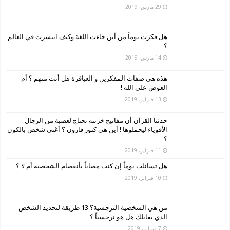
29 مارس، 2019
هل فكرت يوماً من أين جاءت اللغة وكيف انتشرت في العالم
؟
14 مارس، 2019
هذه هي صفات المفكرين و العباقرة هل أنت منهم ؟ أم
العوض على الله !
13 فبراير، 2019
حدثنا القرآن أن مفاتيح خزنته تحتاج لعصبة من الرجال
الأقوياء ليحملوها ! أين هي كنوز قارون ؟ أغنى شخص بالكون
؟
11 فبراير، 2019
هل تسائلت يوماً إن كنت مصاباً بأنفصام الشخصية أم لا ؟
10 فبراير، 2019
من هي الشخصية النرجسية؟ 13 طريقة لتحديد الشخص
الذي يقابلك هل هو نرجسياً ؟
7 فبراير، 2019