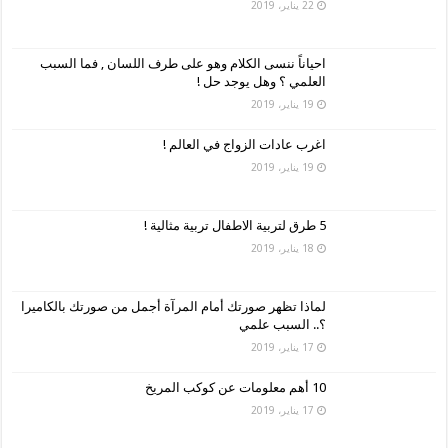
22 يناير، 2019
احياناً ننسى الكلام وهو على طرف اللسان , فما السبب
العلمي ؟ وهل يوجد حل !
19 يناير، 2019
اغرب عادات الزواج في العالم !
19 يناير، 2019
5 طرق لتربية الاطفال تربية مثالية !
18 يناير، 2019
لماذا تظهر صورتك أمام المرآة أجمل من صورتك بالكاميرا
؟.. السبب علمي
17 يناير، 2019
10 أهم معلومات عن كوكب المريخ
17 يناير، 2019