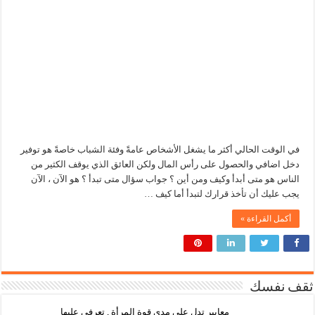
في الوقت الحالي أكثر ما يشغل الأشخاص عامةً وفئة الشباب خاصةً هو توفير
دخل اضافي والحصول على رأس المال ولكن العائق الذي يوقف الكثير من
الناس هو متى أبدأ وكيف ومن أين ؟ جواب سؤال متى تبدأ ؟ هو الآن ، الآن
يجب عليك أن تأخذ قرارك لتبدأ أما كيف …
أكمل القراءة »
ثقف نفسك
معايير تدل على مدى قوة المرأة , تعرفي عليها