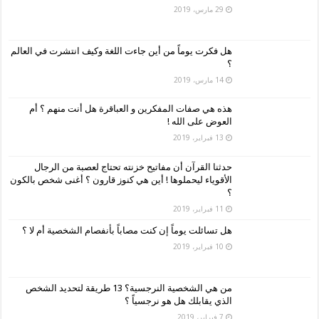
29 مارس، 2019
هل فكرت يوماً من أين جاءت اللغة وكيف انتشرت في العالم
؟
14 مارس، 2019
هذه هي صفات المفكرين و العباقرة هل أنت منهم ؟ أم
العوض على الله !
13 فبراير، 2019
حدثنا القرآن أن مفاتيح خزنته تحتاج لعصبة من الرجال
الأقوياء ليحملوها ! أين هي كنوز قارون ؟ أغنى شخص بالكون
؟
11 فبراير، 2019
هل تسائلت يوماً إن كنت مصاباً بأنفصام الشخصية أم لا ؟
10 فبراير، 2019
من هي الشخصية النرجسية؟ 13 طريقة لتحديد الشخص
الذي يقابلك هل هو نرجسياً ؟
7 فبراير، 2019