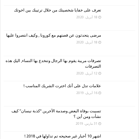
تعرف على خفايا شخصيتك من خلال ترتيبك بين اخوتك
18 أبريل، 2020
مرضى يتحدثون عن قصتهم مع كورونا , وكيف انتصروا عليها
18 أبريل، 2020
تصرفات مريبة يقوم بها الرجال وتنخدع بها النساء, اليكِ هذه
التصرفات
12 أبريل، 2020
علامات تدل على أنك اخترت الشريك المناسب !
16 أبريل، 2019
تسببت بوفاة البعض وصدمة الآخرين “كذبة نيسان” كيف
نشأت ومن أين ؟
31 مارس، 2019
اشهر 10 أخبار غير صحيحه تم تداولها في 2018 !