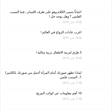
احياناً ننسى الكلام وهو على طرف اللسان , فما السبب
العلمي ؟ وهل يوجد حل !
19 يناير، 2019
اغرب عادات الزواج في العالم !
19 يناير، 2019
5 طرق لتربية الاطفال تربية مثالية !
18 يناير، 2019
لماذا تظهر صورتك أمام المرآة أجمل من صورتك بالكاميرا
؟.. السبب علمي
17 يناير، 2019
10 أهم معلومات عن كوكب المريخ
17 يناير، 2019