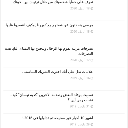
تعرف على خفايا شخصيتك من خلال ترتيبك بين اخوتك
18 أبريل، 2020
مرضى يتحدثون عن قصتهم مع كورونا , وكيف انتصروا عليها
18 أبريل، 2020
تصرفات مريبة يقوم بها الرجال وتنخدع بها النساء, اليكِ هذه
التصرفات
12 أبريل، 2020
علامات تدل على أنك اخترت الشريك المناسب !
16 أبريل، 2019
تسببت بوفاة البعض وصدمة الآخرين “كذبة نيسان” كيف
نشأت ومن أين ؟
31 مارس، 2019
اشهر 10 أخبار غير صحيحه تم تداولها في 2018 !
29 مارس، 2019