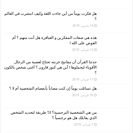
هل فكرت يوماً من أين جاءت اللغة وكيف انتشرت في العالم
؟
14 مارس، 2019
هذه هي صفات المفكرين و العباقرة هل أنت منهم ؟ أم
العوض على الله !
13 فبراير، 2019
حدثنا القرآن أن مفاتيح خزنته تحتاج لعصبة من الرجال
الأقوياء ليحملوها ! أين هي كنوز قارون ؟ أغنى شخص بالكون
؟
11 فبراير، 2019
هل تسائلت يوماً إن كنت مصاباً بأنفصام الشخصية أم لا ؟
10 فبراير، 2019
من هي الشخصية النرجسية؟ 13 طريقة لتحديد الشخص
الذي يقابلك هل هو نرجسياً ؟
7 فبراير، 2019