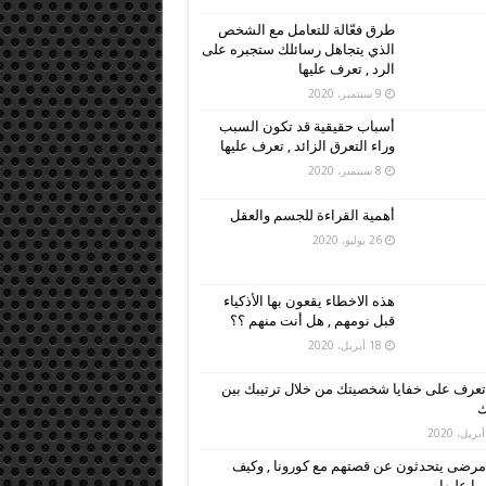
طرق فعّالة للتعامل مع الشخص
الذي يتجاهل رسائلك ستجبره على
الرد , تعرف عليها
9 سبتمبر، 2020
أسباب حقيقية قد تكون السبب
وراء التعرق الزائد , تعرف عليها
8 سبتمبر، 2020
أهمية القراءة للجسم والعقل
26 يوليو، 2020
هذه الاخطاء يقعون بها الأذكياء
قبل نومهم , هل أنت منهم ؟؟
18 أبريل، 2020
تعرف على خفايا شخصيتك من خلال ترتيبك بين
ك
مرضى يتحدثون عن قصتهم مع كورونا , وكيف
وا عليها