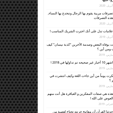
تصرفات مريبة يقوم بها الرجال وتنخدع بها النساء,
 هذه التصرفات
علامات تدل على أنك اخترت الشريك المناسب !
 بوفاة البعض وصدمة الآخرين “كذبة نيسان” كيف
ومن أين ؟
اشهر 10 أخبار غير صحيحه تم تداولها في 2018 !
رت يوماً من أين جاءت اللغة وكيف انتشرت في
م ؟
هذه هي صفات المفكرين و العباقرة هل أنت منهم
العوض على الله !
حدثنا القرآن أن مفاتيح خزنته تحتاج لعصبة من