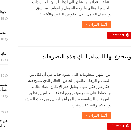
انتباهه , فدائما ما يتبادر الى اذهاننا , بأن المرأة ذات
الجسم المثالي والوجه الجميل والقوام المتناسق
اخوت
والجمال الكامل الذي يخلو من النقص والأخطاء …
18 أبريل، 2020
أكمل القراءة »
انتصر
Pinterest
18 أبريل، 2020
اليكِ
تنخدع بها النساء, اليكِ هذه التصرفات
12 أبريل، 2020
من أشهر المعلومات التي تسود حياتنا هي أن لكل من
16 أبريل، 2019
النساء و الرجال عالمهم الخاص , العالم الذي تسبح فيه
تسببت
أفكارهم , فكل منهما يحاول قدر الإمكان اخفاء عالمه
نشأت 
والحفاظ على خصوصيته , ومع اختلاف العالمين , تظهر
31 مارس، 2019
الفروقات الشاسعة بين المرأة والرجل , من حيث العيش
والتفكير والقناعات وغيرها …
29 مارس، 2019
أكمل القراءة »
هل فك
العال
Pinterest