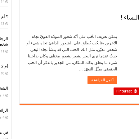
14 مارس، 2019
لنساء !
؟ أم 
13 فبراير، 2019
يمكن تعريف الحُب على أنّه شعور المودّة القويّ تجاه
الرجا
الآخرين ،فالحُب يُطلَق على الشعور الدافئ تجاه شيء أو
شخص 
شخص معيّن، مثل ذلك الحب التي قد ينشأ تجاه البحر،
11 فبراير، 2019
حيثُ عندما نرى البحر نشعر بشعور مختلف وكان بداخلنا
شيء ما يتعلق بذلك المكان، من الجدير بالذكر أن الحب
أم لا 
الحقيقي يمثّل التعهّد …
10 فبراير، 2019
أكمل القراءة »
الشخص
Pinterest
7 فبراير، 2019
الرائح
4 فبراير، 2019
في من