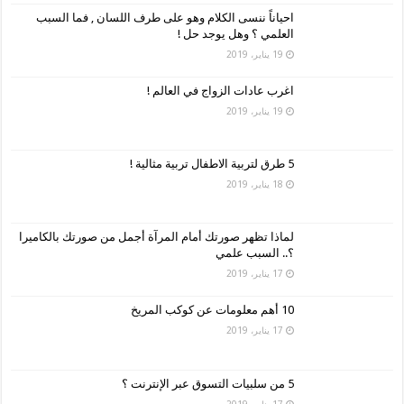
احياناً ننسى الكلام وهو على طرف اللسان , فما السبب
العلمي ؟ وهل يوجد حل !
19 يناير، 2019
اغرب عادات الزواج في العالم !
19 يناير، 2019
5 طرق لتربية الاطفال تربية مثالية !
18 يناير، 2019
لماذا تظهر صورتك أمام المرآة أجمل من صورتك بالكاميرا
؟.. السبب علمي
17 يناير، 2019
10 أهم معلومات عن كوكب المريخ
17 يناير، 2019
5 من سلبيات التسوق عبر الإنترنت ؟
17 يناير، 2019