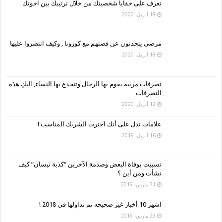
تعرف على خفايا شخصيتك من خلال ترتيبك بين اخوتك
18 أبريل، 2020
مرضى يتحدثون عن قصتهم مع كورونا , وكيف انتصروا عليها
18 أبريل، 2020
تصرفات مريبة يقوم بها الرجال وتنخدع بها النساء, اليكِ هذه
التصرفات
12 أبريل، 2020
علامات تدل على أنك اخترت الشريك المناسب !
16 أبريل، 2019
تسببت بوفاة البعض وصدمة الآخرين “كذبة نيسان” كيف
نشأت ومن أين ؟
31 مارس، 2019
اشهر 10 أخبار غير صحيحه تم تداولها في 2018 !
29 مارس، 2019