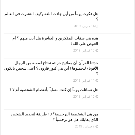
هل فكرت يوماً من أين جاءت اللغة وكيف انتشرت في العالم
؟
14 مارس، 2019
هذه هي صفات المفكرين و العباقرة هل أنت منهم ؟ أم
العوض على الله !
13 فبراير، 2019
حدثنا القرآن أن مفاتيح خزنته تحتاج لعصبة من الرجال
الأقوياء ليحملوها ! أين هي كنوز قارون ؟ أغنى شخص بالكون
؟
11 فبراير، 2019
هل تسائلت يوماً إن كنت مصاباً بأنفصام الشخصية أم لا ؟
10 فبراير، 2019
من هي الشخصية النرجسية؟ 13 طريقة لتحديد الشخص
الذي يقابلك هل هو نرجسياً ؟
7 فبراير، 2019