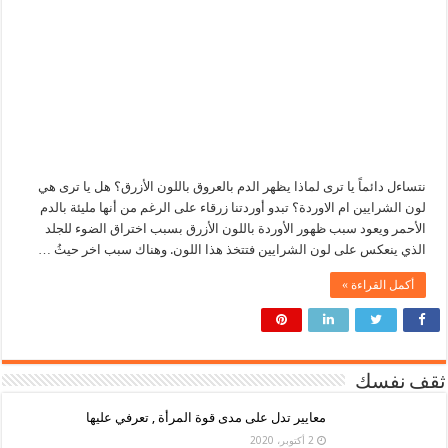
نتساءل دائماً يا ترى لماذا يظهر الدم بالعروق باللون الأزرق؟ هل يا ترى هي
لون الشرايين ام الاوردة؟ تبدو أوردتنا زرقاء على الرغم من أنها مليئة بالدم
الأحمر ويعود سبب ظهور الأوردة باللون الأزرق بسبب اختراق الضوء للجلد
الذي ينعكس على لون الشرايين فتتخذ هذا اللون. وهناك سبب اخر حيثُ …
أكمل القراءة »
ثقف نفسك
معايير تدل على مدى قوة المرأة , تعرفي عليها
2 أكتوبر، 2020