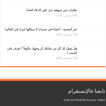
علامات غير متوقعة تدل على الذكاء الحاد!
19 سبتمبر، 2018
غير البصمة .. أعضاء في جسدك لا يمتلكها غيرك في العالم !
7 أغسطس، 2018
هل يقول لك كل من يقابلك أن وجهك مألوفاً ؟ تعرف على
السبب !
6 أغسطس، 2018
تابعنا عالإنستقرام
Can not find the Access Token!