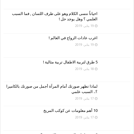
احياناً ننسى الكلام وهو على طرف اللسان , فما السبب
العلمي ؟ وهل يوجد حل !
19 يناير، 2019
اغرب عادات الزواج في العالم !
19 يناير، 2019
5 طرق لتربية الاطفال تربية مثالية !
18 يناير، 2019
لماذا تظهر صورتك أمام المرآة أجمل من صورتك بالكاميرا
؟.. السبب علمي
17 يناير، 2019
10 أهم معلومات عن كوكب المريخ
17 يناير، 2019