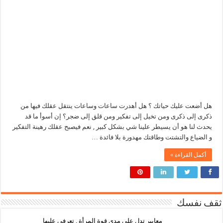
هل أضعت عليك حياتك ؟ هل أهدرت ساعات وساعات ينتقل عقلك فيها من
ذكرى إلى ذكرى ومن تخيل إلى تفكير ومن قلق إلى ضجر؟ إن أسوأ ما قد
يحدث لنا هو أن يسيطر علينا شي بشكل كبير , نعم فيصبح عقلك رهينة التفكير
و الضياع والتشتت وطاقتك مهدورة بلا فائدة …
أكمل القراءة »
ثقف نفسك
معايير تدل على مدى قوة المرأة , تعرفي عليها