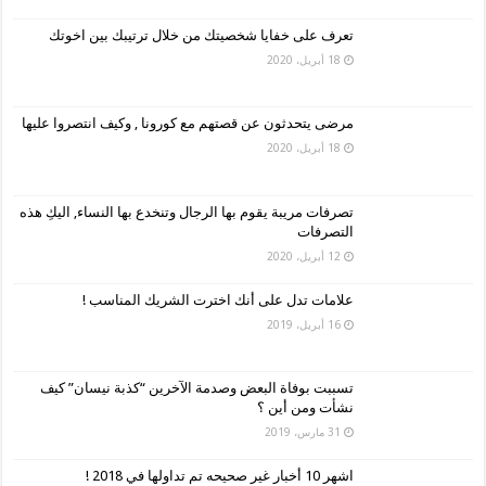
تعرف على خفايا شخصيتك من خلال ترتيبك بين اخوتك
18 أبريل، 2020
مرضى يتحدثون عن قصتهم مع كورونا , وكيف انتصروا عليها
18 أبريل، 2020
تصرفات مريبة يقوم بها الرجال وتنخدع بها النساء, اليكِ هذه
التصرفات
12 أبريل، 2020
علامات تدل على أنك اخترت الشريك المناسب !
16 أبريل، 2019
تسببت بوفاة البعض وصدمة الآخرين “كذبة نيسان” كيف
نشأت ومن أين ؟
31 مارس، 2019
اشهر 10 أخبار غير صحيحه تم تداولها في 2018 !