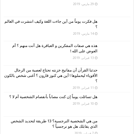
29 مارس، 2019
هل فكرت يوماً من أين جاءت اللغة وكيف انتشرت في العالم
؟
14 مارس، 2019
هذه هي صفات المفكرين و العباقرة هل أنت منهم ؟ أم
العوض على الله !
13 فبراير، 2019
حدثنا القرآن أن مفاتيح خزنته تحتاج لعصبة من الرجال
الأقوياء ليحملوها ! أين هي كنوز قارون ؟ أغنى شخص بالكون
؟
11 فبراير، 2019
هل تسائلت يوماً إن كنت مصاباً بأنفصام الشخصية أم لا ؟
10 فبراير، 2019
من هي الشخصية النرجسية؟ 13 طريقة لتحديد الشخص
الذي يقابلك هل هو نرجسياً ؟
7 فبراير، 2019