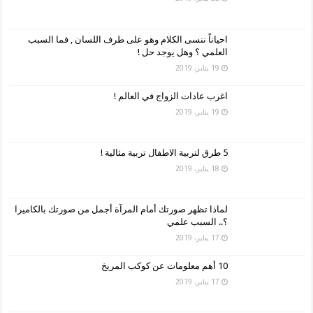
احياناً ننسى الكلام وهو على طرف اللسان , فما السبب
العلمي ؟ وهل يوجد حل !
19 يناير، 2019
اغرب عادات الزواج في العالم !
19 يناير، 2019
5 طرق لتربية الاطفال تربية مثالية !
18 يناير، 2019
لماذا تظهر صورتك أمام المرآة أجمل من صورتك بالكاميرا
؟.. السبب علمي
17 يناير، 2019
10 أهم معلومات عن كوكب المريخ
17 يناير، 2019