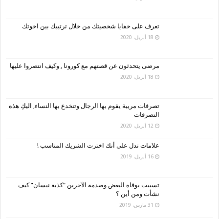
تعرف على خفايا شخصيتك من خلال ترتيبك بين اخوتك
18 أبريل، 2020
مرضى يتحدثون عن قصتهم مع كورونا , وكيف انتصروا عليها
18 أبريل، 2020
تصرفات مريبة يقوم بها الرجال وتنخدع بها النساء, اليكِ هذه
التصرفات
12 أبريل، 2020
علامات تدل على أنك اخترت الشريك المناسب !
16 أبريل، 2019
تسببت بوفاة البعض وصدمة الآخرين “كذبة نيسان” كيف
نشأت ومن أين ؟
31 مارس، 2019