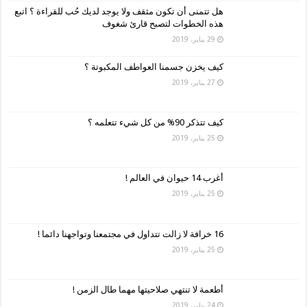
هل تتمنى أن تكون مثقف ولا يوجد لديك حُب للقراءة ؟ اتبع
هذه الخطوات لتصبح قارئ شغوف
29 يناير، 2019
كيف يخزن جسمنا العواطف المكبوتة ؟
27 يناير، 2019
كيف تتذكر 90% من كل شيء تتعلمه ؟
25 يناير، 2019
أغرب 14 حيوان في العالم !
25 يناير، 2019
16 خرافة لا زالت تتداول في مجتمعنا وتواجهنا دائما !
25 يناير، 2019
أطعمة لا تنتهي صلاحيتها مهما طال الزمن !
24 يناير، 2019