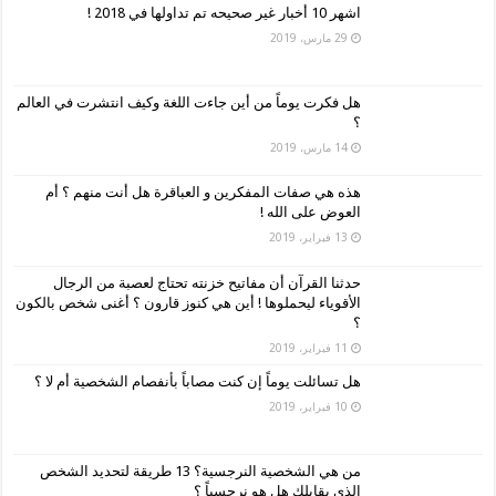
اشهر 10 أخبار غير صحيحه تم تداولها في 2018 !
29 مارس، 2019
هل فكرت يوماً من أين جاءت اللغة وكيف انتشرت في العالم
؟
14 مارس، 2019
هذه هي صفات المفكرين و العباقرة هل أنت منهم ؟ أم
العوض على الله !
13 فبراير، 2019
حدثنا القرآن أن مفاتيح خزنته تحتاج لعصبة من الرجال
الأقوياء ليحملوها ! أين هي كنوز قارون ؟ أغنى شخص بالكون
؟
11 فبراير، 2019
هل تسائلت يوماً إن كنت مصاباً بأنفصام الشخصية أم لا ؟
10 فبراير، 2019
من هي الشخصية النرجسية؟ 13 طريقة لتحديد الشخص
الذي يقابلك هل هو نرجسياً ؟