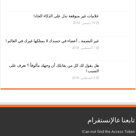
علامات غير متوقعة تدل على الذكاء الحاد!
19 سبتمبر، 2018
غير البصمة .. أعضاء في جسدك لا يمتلكها غيرك في العالم !
7 أغسطس، 2018
هل يقول لك كل من يقابلك أن وجهك مألوفاً ؟ تعرف على
السبب !
6 أغسطس، 2018
تابعنا عالإنستقرام
Can not find the Access Token!