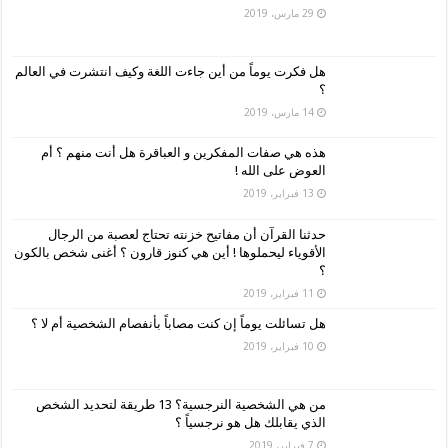
29 مارس، 2019
هل فكرت يوماً من أين جاءت اللغة وكيف انتشرت في العالم
؟
14 مارس، 2019
هذه هي صفات المفكرين و العباقرة هل أنت منهم ؟ أم
العوض على الله !
13 فبراير، 2019
حدثنا القرآن أن مفاتيح خزنته تحتاج لعصبة من الرجال
الأقوياء ليحملوها ! أين هي كنوز قارون ؟ أغنى شخص بالكون
؟
11 فبراير، 2019
هل تسائلت يوماً إن كنت مصاباً بأنفصام الشخصية أم لا ؟
10 فبراير، 2019
من هي الشخصية النرجسية؟ 13 طريقة لتحديد الشخص
الذي يقابلك هل هو نرجسياً ؟
7 فبراير، 2019