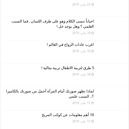
22 يناير، 2019
احياناً ننسى الكلام وهو على طرف اللسان , فما السبب
العلمي ؟ وهل يوجد حل !
19 يناير، 2019
اغرب عادات الزواج في العالم !
19 يناير، 2019
5 طرق لتربية الاطفال تربية مثالية !
18 يناير، 2019
لماذا تظهر صورتك أمام المرآة أجمل من صورتك بالكاميرا
؟.. السبب علمي
17 يناير، 2019
10 أهم معلومات عن كوكب المريخ
17 يناير، 2019