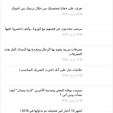
تعرف على خفايا شخصيتك من خلال ترتيبك بين اخوتك
18 أبريل، 2020
مرضى يتحدثون عن قصتهم مع كورونا , وكيف انتصروا عليها
18 أبريل، 2020
تصرفات مريبة يقوم بها الرجال وتنخدع بها النساء, اليكِ هذه
التصرفات
12 أبريل، 2020
علامات تدل على أنك اخترت الشريك المناسب !
16 أبريل، 2019
تسببت بوفاة البعض وصدمة الآخرين “كذبة نيسان” كيف
نشأت ومن أين ؟
31 مارس، 2019
اشهر 10 أخبار غير صحيحه تم تداولها في 2018 !