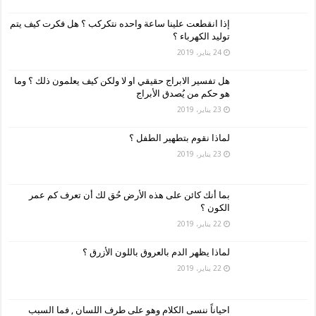
إذا انقطعت علينا ساعة واحده نتكركب ؟ هل فكرت كيف يتم
توليد الكهرباء ؟
24 يناير، 2019
هل تفسير الابراج حقيقي او لا ولكن كيف يعلمون ذلك ؟ وما
هو حكم من يُصدق الأبراج
23 يناير، 2019
لماذا نقوم بتطهير الطفل ؟
23 يناير، 2019
بما أنك كائن على هذه الأرض حُق لك أن تعرف كم عمر
الكون ؟
22 يناير، 2019
لماذا يظهر الدم بالعروق باللون الأزرق ؟
22 يناير، 2019
احياناً ننسى الكلام وهو على طرف اللسان , فما السبب