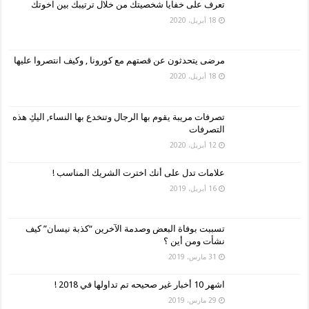
تعرف على خفايا شخصيتك من خلال ترتيبك بين اخوتك
18 أبريل، 2020
مرضى يتحدثون عن قصتهم مع كورونا , وكيف انتصروا عليها
18 أبريل، 2020
تصرفات مريبة يقوم بها الرجال وتنخدع بها النساء, اليكِ هذه
التصرفات
12 أبريل، 2020
علامات تدل على أنك اخترت الشريك المناسب !
16 أبريل، 2019
تسببت بوفاة البعض وصدمة الآخرين “كذبة نيسان” كيف
نشأت ومن أين ؟
31 مارس، 2019
اشهر 10 أخبار غير صحيحه تم تداولها في 2018 !
29 مارس، 2019