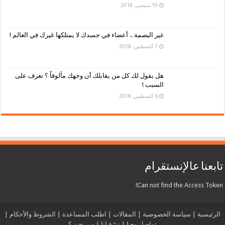
19 سبتمبر، 2018
غير البصمة .. أعضاء في جسدك لا يمتلكها غيرك في العالم !
7 أغسطس، 2018
هل يقول لك كل من يقابلك أن وجهك مألوفاً ؟ تعرف على
السبب !
6 أغسطس، 2018
تابعنا عالإنستقرام
Can not find the Access Token!
الرئيسية
|
سياسة الخصوصية
|
المقالات
|
اطلب المساعدة
|
الشروط والأحكام
|
تواصل معنا
|
تبرّع لنا
|
من نحن ؟