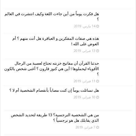
هل فكرت يوماً من أين جاءت اللغة وكيف انتشرت في العالم
؟
14 مارس، 2019
هذه هي صفات المفكرين و العباقرة هل أنت منهم ؟ أم
العوض على الله !
13 فبراير، 2019
حدثنا القرآن أن مفاتيح خزنته تحتاج لعصبة من الرجال
الأقوياء ليحملوها ! أين هي كنوز قارون ؟ أغنى شخص بالكون
؟
11 فبراير، 2019
هل تسائلت يوماً إن كنت مصاباً بأنفصام الشخصية أم لا ؟
10 فبراير، 2019
من هي الشخصية النرجسية؟ 13 طريقة لتحديد الشخص
الذي يقابلك هل هو نرجسياً ؟
7 فبراير، 2019