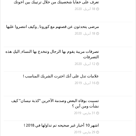
تعرف على خفايا شخصيتك من خلال ترتيبك بين اخوتك
18 أبريل، 2020
مرضى يتحدثون عن قصتهم مع كورونا , وكيف انتصروا عليها
18 أبريل، 2020
تصرفات مريبة يقوم بها الرجال وتنخدع بها النساء, اليكِ هذه
التصرفات
12 أبريل، 2020
علامات تدل على أنك اخترت الشريك المناسب !
16 أبريل، 2019
تسببت بوفاة البعض وصدمة الآخرين “كذبة نيسان” كيف
نشأت ومن أين ؟
31 مارس، 2019
اشهر 10 أخبار غير صحيحه تم تداولها في 2018 !
29 مارس، 2019