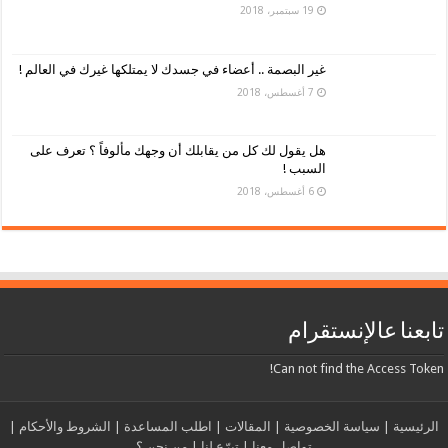
19 سبتمبر، 2018
غير البصمة .. أعضاء في جسدك لا يمتلكها غيرك في العالم !
7 أغسطس، 2018
هل يقول لك كل من يقابلك أن وجهك مألوفاً ؟ تعرف على
السبب !
6 أغسطس، 2018
تابعنا عالإنستقرام
Can not find the Access Token!
الرئيسية
|
سياسة الخصوصية
|
المقالات
|
اطلب المساعدة
|
الشروط والأحكام
|
تواصل معنا
|
تبرّع لنا
|
من نحن ؟