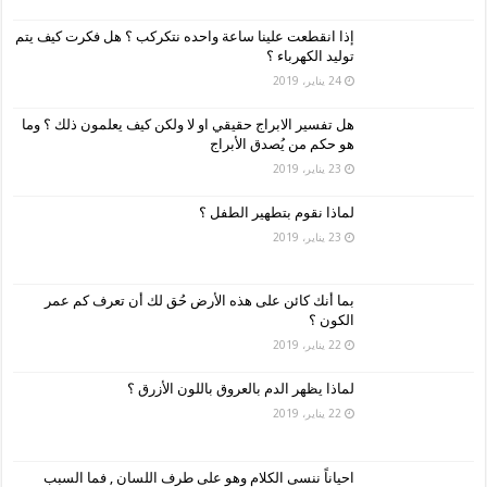
إذا انقطعت علينا ساعة واحده نتكركب ؟ هل فكرت كيف يتم
توليد الكهرباء ؟
24 يناير، 2019
هل تفسير الابراج حقيقي او لا ولكن كيف يعلمون ذلك ؟ وما
هو حكم من يُصدق الأبراج
23 يناير، 2019
لماذا نقوم بتطهير الطفل ؟
23 يناير، 2019
بما أنك كائن على هذه الأرض حُق لك أن تعرف كم عمر
الكون ؟
22 يناير، 2019
لماذا يظهر الدم بالعروق باللون الأزرق ؟
22 يناير، 2019
احياناً ننسى الكلام وهو على طرف اللسان , فما السبب