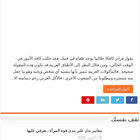
يقول فرانز كافكا: طالما يوجد طعام في فمك، فقد حللت كافة الأمور في
الوقت الحالي.، ومن خلال النظر إلى الأطباق العربية قد تكون هذه المقولة
صحيحة , فالمأكولات العربية تتميز بأنها يشتيه أي شخص ويحبه وهو ما جعل
منه منتشره ومطلوبةً من الشعوب الأخرى ، فالأكل العربي رغم دسامته الا …
أكمل القراءة »
ثقف نفسك
معايير تدل على مدى قوة المرأة , تعرفي عليها
2 أكتوبر، 2020