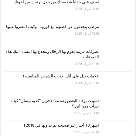
تعرف على خفايا شخصيتك من خلال ترتيبك بين اخوتك
18 أبريل، 2020
مرضى يتحدثون عن قصتهم مع كورونا , وكيف انتصروا عليها
18 أبريل، 2020
تصرفات مريبة يقوم بها الرجال وتنخدع بها النساء, اليكِ هذه
التصرفات
12 أبريل، 2020
علامات تدل على أنك اخترت الشريك المناسب !
16 أبريل، 2019
تسببت بوفاة البعض وصدمة الآخرين “كذبة نيسان” كيف
نشأت ومن أين ؟
31 مارس، 2019
اشهر 10 أخبار غير صحيحه تم تداولها في 2018 !
29 مارس، 2019