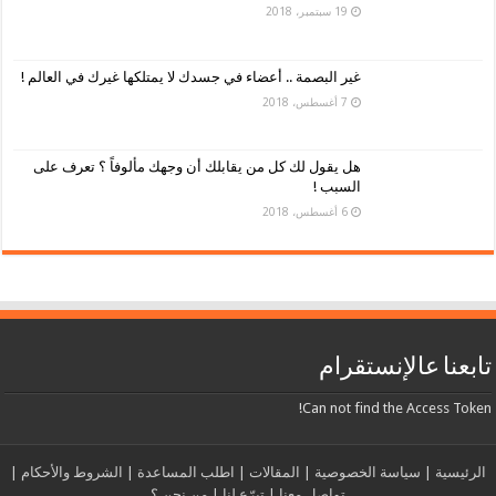
19 سبتمبر، 2018
غير البصمة .. أعضاء في جسدك لا يمتلكها غيرك في العالم !
7 أغسطس، 2018
هل يقول لك كل من يقابلك أن وجهك مألوفاً ؟ تعرف على
السبب !
6 أغسطس، 2018
تابعنا عالإنستقرام
Can not find the Access Token!
الرئيسية
|
سياسة الخصوصية
|
المقالات
|
اطلب المساعدة
|
الشروط والأحكام
|
تواصل معنا
|
تبرّع لنا
|
من نحن ؟