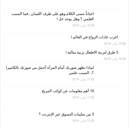
احياناً ننسى الكلام وهو على طرف اللسان , فما السبب
العلمي ؟ وهل يوجد حل !
19 يناير، 2019
اغرب عادات الزواج في العالم !
19 يناير، 2019
5 طرق لتربية الاطفال تربية مثالية !
18 يناير، 2019
لماذا تظهر صورتك أمام المرآة أجمل من صورتك بالكاميرا
؟.. السبب علمي
17 يناير، 2019
10 أهم معلومات عن كوكب المريخ
17 يناير، 2019
5 من سلبيات التسوق عبر الإنترنت ؟
17 يناير، 2019