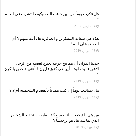
هل فكرت يوماً من أين جاءت اللغة وكيف انتشرت في العالم
؟
14 مارس، 2019
هذه هي صفات المفكرين و العباقرة هل أنت منهم ؟ أم
العوض على الله !
13 فبراير، 2019
حدثنا القرآن أن مفاتيح خزنته تحتاج لعصبة من الرجال
الأقوياء ليحملوها ! أين هي كنوز قارون ؟ أغنى شخص بالكون
؟
11 فبراير، 2019
هل تسائلت يوماً إن كنت مصاباً بأنفصام الشخصية أم لا ؟
10 فبراير، 2019
من هي الشخصية النرجسية؟ 13 طريقة لتحديد الشخص
الذي يقابلك هل هو نرجسياً ؟
7 فبراير، 2019