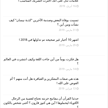
علامات تدل على أنك اخترت الشريك المناسب !
16 أبريل، 2019
تسببت بوفاة البعض وصدمة الآخرين “كذبة نيسان” كيف
نشأت ومن أين ؟
31 مارس، 2019
اشهر 10 أخبار غير صحيحه تم تداولها في 2018 !
29 مارس، 2019
هل فكرت يوماً من أين جاءت اللغة وكيف انتشرت في العالم
؟
14 مارس، 2019
هذه هي صفات المفكرين و العباقرة هل أنت منهم ؟ أم
العوض على الله !
13 فبراير، 2019
حدثنا القرآن أن مفاتيح خزنته تحتاج لعصبة من الرجال
الأقوياء ليحملوها ! أين هي كنوز قارون ؟ أغنى شخص بالكون
؟