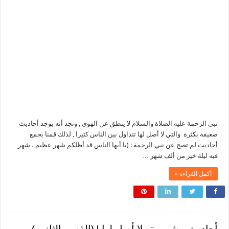
نبي الرحمة عليه الصلاة والسلام لا ينطق عن الهوى , ونجد أنه يوجد أحاديث
ضعيفة بكثرة والتي لا أصل لها تتداول بين الناس كثيرا , لذلك قمنا بجمع
أحاديث لم تصح عن نبي الرحمة : (يا أيها الناس قد أظلكم شهر عظيم ، شهر
فيه ليلة خير من ألف شهر …
أكمل القراءة »
أحاديث مشهورة ولا أصل لها ! (القسم الثاني )