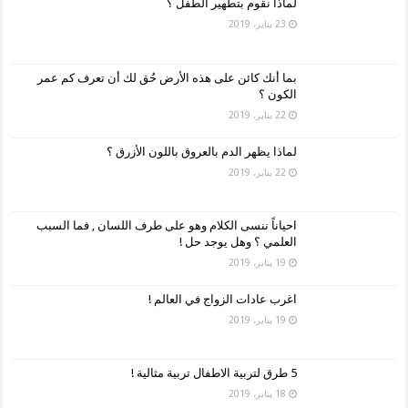
لماذا نقوم بتطهير الطفل ؟
23 يناير، 2019
بما أنك كائن على هذه الأرض حُق لك أن تعرف كم عمر
الكون ؟
22 يناير، 2019
لماذا يظهر الدم بالعروق باللون الأزرق ؟
22 يناير، 2019
احياناً ننسى الكلام وهو على طرف اللسان , فما السبب
العلمي ؟ وهل يوجد حل !
19 يناير، 2019
اغرب عادات الزواج في العالم !
19 يناير، 2019
5 طرق لتربية الاطفال تربية مثالية !
18 يناير، 2019