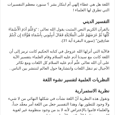
اللغة هل هي عطاء إلهي أم ابتكار بشر ؟ سنورد معظم التفسيرات
التي تطرق لها العلماء !
التفسير الديني
بالقرآن الكريم النص المثبت يقول الله تعالى : “وَعَلَّمَ آدَمَ الْأَسْمَاءَ
كُلَّهَا ثُمَّ عَرَضَهُمْ عَلَى الْمَلَائِكَةِ فَقَالَ أَنبِئُونِي بِأَسْمَاءِ هَٰؤُلَاءِ إِن كُنتُمْ
صَادِقِينَ” (سورة البقرة آية 31).
فالآية التي أنزلها الله عزوجل في كتابه الحكيم كانت ترمز إلى أن
اللغة كانت مع سيدنا آدم عليه السلام وقام العلماء بتفسير الآية
على أن الله تعالى علّم آدم عليه السلام كل اللغات ومع تكاثر
الأجيال تم تنقل اللغات وانتشارها حول العالم لتنتشر بين الناس .
النظريات العلمية لتفسير نشوء اللغة
نظرية الاستمرارية
وتقول هذه النظرية أنّ اللغة نشأت في شكلها النهائي من لا شيء
ولا وجود للتطور بها، وهذا التفسير جعل من اللغة أمر معقّد جداً،
والعلماء قاموا بالإعتراض لأنه لا بد من وجود منظومة غير لغوية