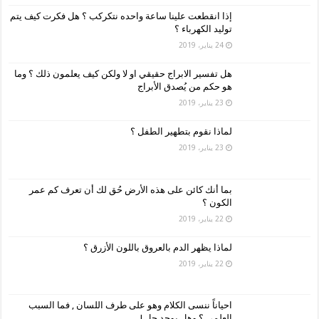
إذا انقطعت علينا ساعة واحده نتكركب ؟ هل فكرت كيف يتم
توليد الكهرباء ؟
24 يناير، 2019
هل تفسير الابراج حقيقي او لا ولكن كيف يعلمون ذلك ؟ وما
هو حكم من يُصدق الأبراج
23 يناير، 2019
لماذا نقوم بتطهير الطفل ؟
23 يناير، 2019
بما أنك كائن على هذه الأرض حُق لك أن تعرف كم عمر
الكون ؟
22 يناير، 2019
لماذا يظهر الدم بالعروق باللون الأزرق ؟
22 يناير، 2019
احياناً ننسى الكلام وهو على طرف اللسان , فما السبب
العلمي ؟ وهل يوجد حل !