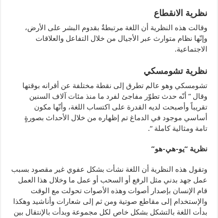
نظرية الانقطاع
وقالت هذه النظرية أن اللغة مرتبطةٌ بقدوم البشر على الأرض،
وإنّها نظام متوارث عبر الأجيال من خلال التفاعل والعلاقات
الاجتماعية.
نظرية تشومسكي
تشومسكي وهو عالم تطرق إلى نقطة مختلفة عن أقرانه بوقتها
وقال ” أنّه حدث تطوّر مفاجئ لفرد ما منذ مئات آلاف السنين
تقريباً وأصبحت لديه القدرة على اكتساب اللغة، وأنّها مكون
أساسي موجود في الدماغ تم إظهاره من خلال الأحداث بصورةٍ
تامة ومثالية كاملة “.
نظرية “يو-هي-هو”
وتقول هذه النظرية أن اللغة نشأت بشكل عفوي غير مقصود بسبب
عمل جهد بدني مثل الرفع أو السحب أو عمل ما وخلال هذا العمل
قام الإنسان بإصدار أصوات وهذه الأصوات تحولت مع الوقت
والإستخدام إلى مقاطع صوتية ومن ثم إلى شعارات وأناشيد وهكذا
بدأت اللغة بالتشكل بشكل خاص لكل مجموعة وبدأت بالإنتقال بين