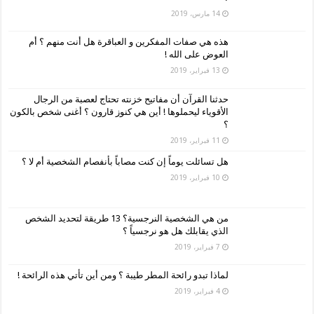
14 مارس، 2019
هذه هي صفات المفكرين و العباقرة هل أنت منهم ؟ أم
العوض على الله !
13 فبراير، 2019
حدثنا القرآن أن مفاتيح خزنته تحتاج لعصبة من الرجال
الأقوياء ليحملوها ! أين هي كنوز قارون ؟ أغنى شخص بالكون
؟
11 فبراير، 2019
هل تسائلت يوماً إن كنت مصاباً بأنفصام الشخصية أم لا ؟
10 فبراير، 2019
من هي الشخصية النرجسية؟ 13 طريقة لتحديد الشخص
الذي يقابلك هل هو نرجسياً ؟
7 فبراير، 2019
لماذا تبدو رائحة المطر طيبة ؟ ومن أين تأتي هذه الرائحة !
4 فبراير، 2019