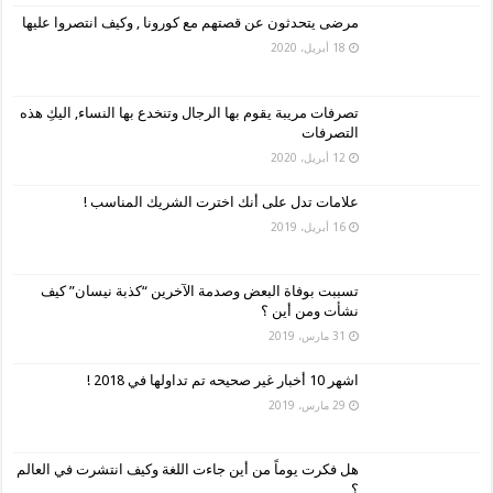
مرضى يتحدثون عن قصتهم مع كورونا , وكيف انتصروا عليها
18 أبريل، 2020
تصرفات مريبة يقوم بها الرجال وتنخدع بها النساء, اليكِ هذه
التصرفات
12 أبريل، 2020
علامات تدل على أنك اخترت الشريك المناسب !
16 أبريل، 2019
تسببت بوفاة البعض وصدمة الآخرين “كذبة نيسان” كيف
نشأت ومن أين ؟
31 مارس، 2019
اشهر 10 أخبار غير صحيحه تم تداولها في 2018 !
29 مارس، 2019
هل فكرت يوماً من أين جاءت اللغة وكيف انتشرت في العالم
؟