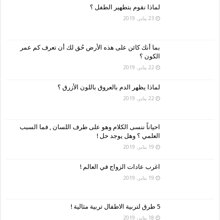
لماذا نقوم بتطهير الطفل ؟
23 يناير، 2019
بما أنك كائن على هذه الأرض حُق لك أن تعرف كم عمر
الكون ؟
22 يناير، 2019
لماذا يظهر الدم بالعروق باللون الأزرق ؟
22 يناير، 2019
احياناً ننسى الكلام وهو على طرف اللسان , فما السبب
العلمي ؟ وهل يوجد حل !
19 يناير، 2019
اغرب عادات الزواج في العالم !
19 يناير، 2019
5 طرق لتربية الاطفال تربية مثالية !
18 يناير، 2019