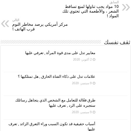
السابق
10 مواد يجب تناولها لمنع تساقط
الشعر ، والأطعمة التي تحتوي تلك
المواد !
التالي
مركز أمريكي يرصد مخاطر النوم
قرب الهاتف !
ثقف نفسك
معايير تدل على مدى قوة المرأة , تعرفي عليها
2 أكتوبر، 2020
علامات تدل على ذكاء الفتاة الخارق , هل تمتلكيها ؟
9 سبتمبر، 2020
طرق فعّالة للتعامل مع الشخص الذي يتجاهل رسائلك
ستجبره على الرد , تعرف عليها
9 سبتمبر، 2020
أسباب حقيقية قد تكون السبب وراء التعرق الزائد , تعرف
عليها