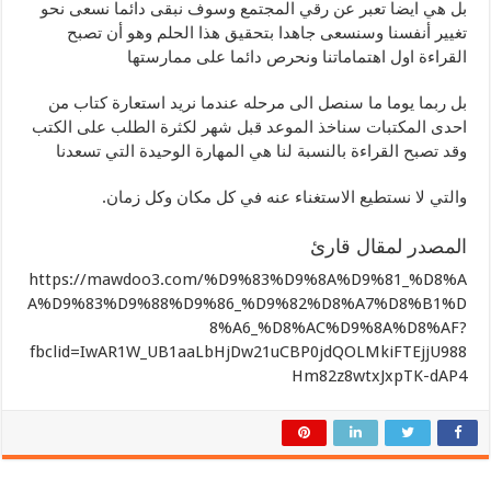
بل هي ايضا تعبر عن رقي المجتمع وسوف نبقى دائما نسعى نحو
تغيير أنفسنا وسنسعى جاهدا بتحقيق هذا الحلم وهو أن تصبح
القراءة اول اهتماماتنا ونحرص دائما على ممارستها
بل ربما يوما ما سنصل الى مرحله عندما نريد استعارة كتاب من
احدى المكتبات سناخذ الموعد قبل شهر لكثرة الطلب على الكتب
وقد تصبح القراءة بالنسبة لنا هي المهارة الوحيدة التي تسعدنا
والتي لا نستطيع الاستغناء عنه في كل مكان وكل زمان.
المصدر لمقال قارئ
https://mawdoo3.com/%D9%83%D9%8A%D9%81_%D8%A
A%D9%83%D9%88%D9%86_%D9%82%D8%A7%D8%B1%D
8%A6_%D8%AC%D9%8A%D8%AF?
fbclid=IwAR1W_UB1aaLbHjDw21uCBP0jdQOLMkiFTEjjU988
Hm82z8wtxJxpTK-dAP4