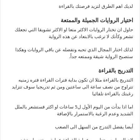
لديك اهم الطرق لتزيد فرصتك بالقراءة
اختيار الروايات الجميلة والممتعة
حاول ان تختار الروايات الاكثر متعا او الاكثر تشويقا التي تجعلك
تشعر وكأنك لا ترغب بالابتعاد عن هذه الرواية
لذلك اختار المجال الذي تحبه وتفضله عن باقي الروايات وهكذا
ستصبح الرواية شيقة وممتعه جداً.
التدريج بالقراءة
التدريج بالقراءة مثلا ان تكون بداية فترات القراءة فتره زمنيه
تتراوح من نصف ساعة الى ساعتين ومن ثم تدريجيا سوف تتزايد
رغبتك بالقراءة تلقائيا
اما اذا بدأت من اليوم الأول ل5 ساعات او اكثر فستشعر بالملل
الشديد وعدم الرغبة بالاستمرار بالإضافة
أيضا يفضل التدرج من السهل الى الصعب
لان السهل سيجعل من عملية القراءة عملية ممتعه ولن تشعر