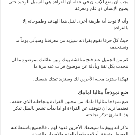
يجب أن يضع الإنسان في عقله أن القراءة هي السبيل الوحيد حتى
يصبح الإنسان ذو علم ومعرفة
وأنه لا توجد أية طريقة أخرى لنيل هذا الهدف وطموحاته إلا
بالقراءة.
حيثُ كلُ حرفا نقوم بقراءته سيزيد من معرفتنا وسيأتي يوماً ما
ونستخدمه
كم من الجميل عند فتح مناقشة بينك وبين عائلتك بموضوع ما ان
تتحدث بكل ثقة وبأدلة عن موضوع قرأت عنه مرة ما
فهكذا ستزيد محبة الأخرين لك وستزيد ثقتك بنفسك.
ضع نموذجاً مثاليا امامك
ضع نموذجا مثاليا امامك من محبين القراءة ونجاحاته الذي حققه ،
فعندما تريد ان تتوقف عن القراءة او اذا بدأت تشعر بالملل تذكر
هذا القارئ تذكر نجاحته
تذكر انه بيومً ما سيضعك الأخرين قدوة لهم ، فالجميع باستطاعته
الوصول وتحقق أحلامه طبعاً بالعزم والإصرار والتحدي.