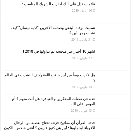
علامات تدل على أنك اخترت الشريك المناسب !
16 أبريل، 2019
تسببت بوفاة البعض وصدمة الآخرين “كذبة نيسان” كيف
نشأت ومن أين ؟
31 مارس، 2019
اشهر 10 أخبار غير صحيحه تم تداولها في 2018 !
29 مارس، 2019
هل فكرت يوماً من أين جاءت اللغة وكيف انتشرت في العالم
؟
14 مارس، 2019
هذه هي صفات المفكرين و العباقرة هل أنت منهم ؟ أم
العوض على الله !
13 فبراير، 2019
حدثنا القرآن أن مفاتيح خزنته تحتاج لعصبة من الرجال
الأقوياء ليحملوها ! أين هي كنوز قارون ؟ أغنى شخص بالكون