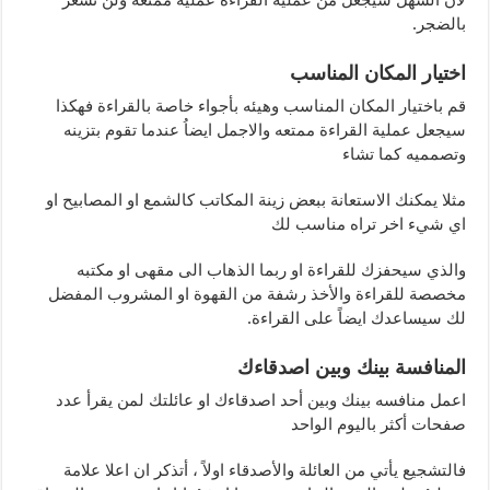
بالضجر.
اختيار المكان المناسب
قم باختيار المكان المناسب وهيئه بأجواء خاصة بالقراءة فهكذا
سيجعل عملية القراءة ممتعه والاجمل ايضاُ عندما تقوم بتزينه
وتصمميه كما تشاء
مثلا يمكنك الاستعانة ببعض زينة المكاتب كالشمع او المصابيح او
اي شيء اخر تراه مناسب لك
والذي سيحفزك للقراءة او ربما الذهاب الى مقهى او مكتبه
مخصصة للقراءة والأخذ رشفة من القهوة او المشروب المفضل
لك سيساعدك ايضاً على القراءة.
المنافسة بينك وبين اصدقاءك
اعمل منافسه بينك وبين أحد اصدقاءك او عائلتك لمن يقرأ عدد
صفحات أكثر باليوم الواحد
فالتشجيع يأتي من العائلة والأصدقاء اولاً ، أتذكر ان اعلا علامة