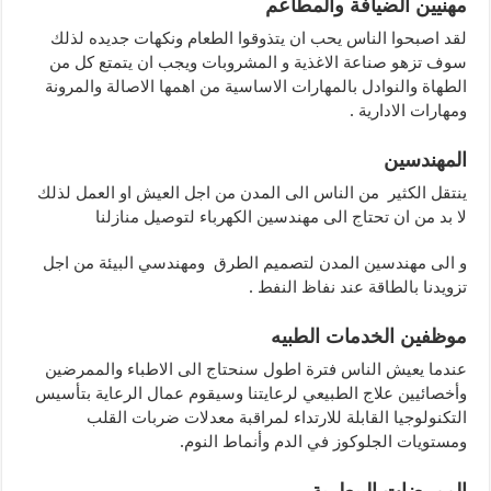
مهنيين الضيافة والمطاعم
لقد اصبحوا الناس يحب ان يتذوقوا الطعام ونكهات جديده لذلك
سوف تزهو صناعة الاغذية و المشروبات ويجب ان يتمتع كل من
الطهاة والنوادل بالمهارات الاساسية من اهمها الاصالة والمرونة
ومهارات الادارية .
المهندسين
ينتقل الكثير من الناس الى المدن من اجل العيش او العمل لذلك
لا بد من ان تحتاج الى مهندسين الكهرباء لتوصيل منازلنا
و الى مهندسين المدن لتصميم الطرق ومهندسي البيئة من اجل
تزويدنا بالطاقة عند نفاظ النفط .
موظفين الخدمات الطبيه
عندما يعيش الناس فترة اطول سنحتاج الى الاطباء والممرضين
وأخصائيين علاج الطبيعي لرعايتنا وسيقوم عمال الرعاية بتأسيس
التكنولوجيا القابلة للارتداء لمراقبة معدلات ضربات القلب
ومستويات الجلوكوز في الدم وأنماط النوم.
الممرضات البيطرية