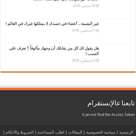
19 سبتمبر، 2018
غير البصمة .. أعضاء في جسدك لا يمتلكها غيرك في العالم !
7 أغسطس، 2018
هل يقول لك كل من يقابلك أن وجهك مألوفاً ؟ تعرف على
السبب !
6 أغسطس، 2018
تابعنا عالإنستقرام
Can not find the Access Token!
الرئيسية
|
سياسة الخصوصية
|
المقالات
|
اطلب المساعدة
|
الشروط والأحكام
|