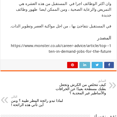
وان اكثر الوظائف اجرا في المستقبل من هذه العشره هي
التمريض والرعاية الصحية ، ومن الممكن ايضا ظهور وظائف
جديدة
في المستقبل نتفاجئ بها ، من اجل مواكبة العصر وتطوير الذات.
المصدر
1-https://www.monster.co.uk/career-advice/article/top-
ten-in-demand-jobs-for-the-future
السابق
كيف تتخلص من الكرش وتجعل
بطنك مسطحة بعيدًا عن الخرافات
والأساطير غير المجدية ؟
التالي
لماذا تبدو رائحة المطر طيبة ؟ ومن
أين تأتي هذه الرائحة !
ثقف نفسك