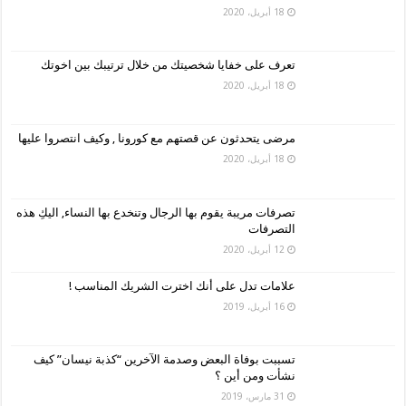
18 أبريل، 2020
تعرف على خفايا شخصيتك من خلال ترتيبك بين اخوتك
18 أبريل، 2020
مرضى يتحدثون عن قصتهم مع كورونا , وكيف انتصروا عليها
18 أبريل، 2020
تصرفات مريبة يقوم بها الرجال وتنخدع بها النساء, اليكِ هذه
التصرفات
12 أبريل، 2020
علامات تدل على أنك اخترت الشريك المناسب !
16 أبريل، 2019
تسببت بوفاة البعض وصدمة الآخرين “كذبة نيسان” كيف
نشأت ومن أين ؟
31 مارس، 2019