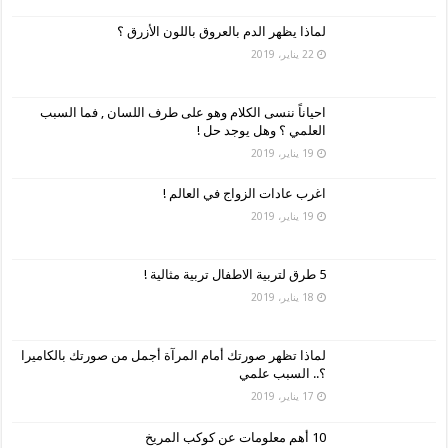
لماذا يظهر الدم بالعروق باللون الأزرق ؟
22 يناير، 2019
احياناً ننسى الكلام وهو على طرف اللسان , فما السبب
العلمي ؟ وهل يوجد حل !
19 يناير، 2019
اغرب عادات الزواج في العالم !
19 يناير، 2019
5 طرق لتربية الاطفال تربية مثالية !
18 يناير، 2019
لماذا تظهر صورتك أمام المرآة أجمل من صورتك بالكاميرا
؟.. السبب علمي
17 يناير، 2019
10 أهم معلومات عن كوكب المريخ