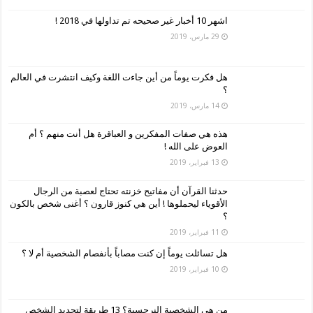
اشهر 10 أخبار غير صحيحه تم تداولها في 2018 !
29 مارس، 2019
هل فكرت يوماً من أين جاءت اللغة وكيف انتشرت في العالم
؟
14 مارس، 2019
هذه هي صفات المفكرين و العباقرة هل أنت منهم ؟ أم
العوض على الله !
13 فبراير، 2019
حدثنا القرآن أن مفاتيح خزنته تحتاج لعصبة من الرجال
الأقوياء ليحملوها ! أين هي كنوز قارون ؟ أغنى شخص بالكون
؟
11 فبراير، 2019
هل تسائلت يوماً إن كنت مصاباً بأنفصام الشخصية أم لا ؟
10 فبراير، 2019
من هي الشخصية النرجسية؟ 13 طريقة لتحديد الشخص